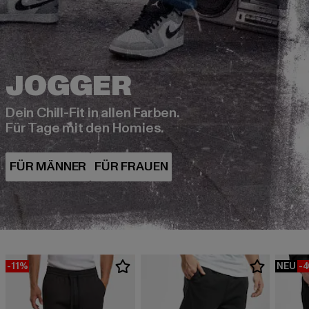
Dein Chill-Fit in allen Farben.
Für Tage mit den Homies.
-11%
NEU
-