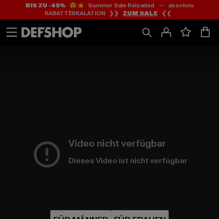
BIS ZU -65%
😲💥 Summer Sale Reloaded — absolute
Zum
Zum
RABATTESKALATION ❯❯
ZUM SALE
❮❮
Inhalt
Fußzeile
springen
springen
Video nicht verfügbar
Dieses Video ist nicht verfügbar