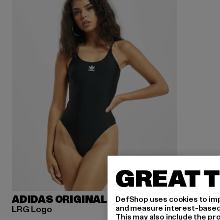
GREAT T
ADIDAS ORIGINALS
DefShop uses cookies to imp
and measure interest-based c
LRG Logo
This may also include the pr