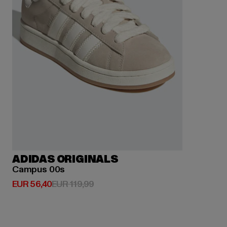
ADIDAS ORIGINALS
Campus 00s
Derzeitiger Preis: EUR 56,40
Aktionspreis: EUR 119,99
EUR 56,40
EUR 119,99