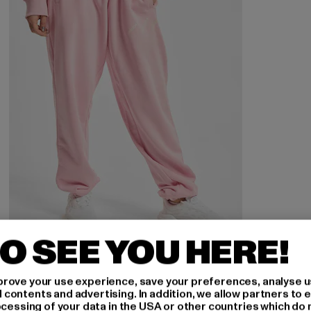
O SEE YOU HERE!
ADIDAS ORIGINALS
Track
rove your use experience, save your preferences, analyse u
Derzeitiger Preis: ab EUR 30,10
Aktionspreis: EUR 69,99
ab
EUR 30,10
EUR 69,99
ontents and advertising. In addition, we allow partners to e
ocessing of your data in the USA or other countries which do 