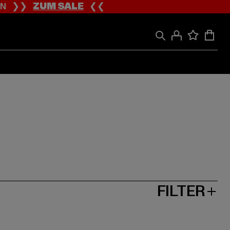
ION ❯❯
ZUM SALE
❮❮
FILTER