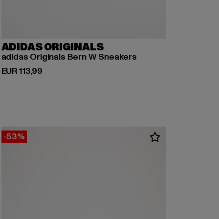
ADIDAS ORIGINALS
adidas Originals Bern W Sneakers
Derzeitiger Preis: EUR 113,99
EUR 113,99
-53%