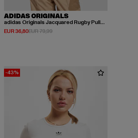
ADIDAS ORIGINALS
adidas Originals Jacquared Rugby Pullover
Derzeitiger Preis: EUR 36,80
Aktionspreis: EUR 79,99
EUR 36,80
EUR 79,99
-43%