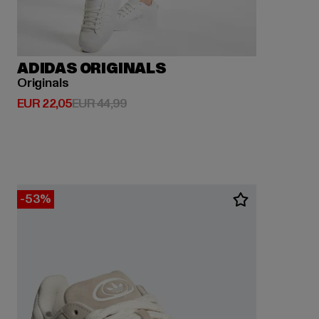
ADIDAS ORIGINALS
Originals
Derzeitiger Preis: EUR 22,05
Aktionspreis: EUR 44,99
EUR 22,05
EUR 44,99
-53%