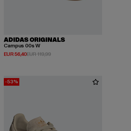
ADIDAS ORIGINALS
Campus 00s W
Derzeitiger Preis: EUR 56,40
Aktionspreis: EUR 119,99
EUR 56,40
EUR 119,99
-53%