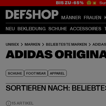
BIS ZU -65%
😲💥 Sum
MÄNNER
FRAUEN
NEU
BEKLEIDUNG
SCHUHE
ACCESSOIRES
UNISEX
MARKEN
BELIEBTESTE MARKEN
ADIDAS
ADIDAS ORIGIN
SCHUHE
FOOTWEAR
APPAREL
SORTIEREN NACH:
BELIEBTE
15 ARTIKEL