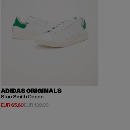
ADIDAS ORIGINALS
Stan Smith Decon
Derzeitiger Preis: EUR 65,80
Aktionspreis: EUR 139,99
EUR 65,80
EUR 139,99