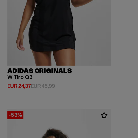
ADIDAS ORIGINALS
W Tiro Q3
Derzeitiger Preis: EUR 24,37
Aktionspreis: EUR 45,99
EUR 24,37
EUR 45,99
-53%