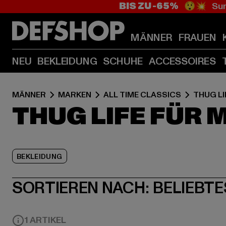
BIS ZU -65%
😲💥 Sum
MÄNNER
FRAUEN
NEU
BEKLEIDUNG
SCHUHE
ACCESSOIRES
MÄNNER
MARKEN
ALL TIME CLASSICS
THUG LI
THUG LIFE FÜR
BEKLEIDUNG
SORTIEREN NACH:
BELIEBTE
1 ARTIKEL