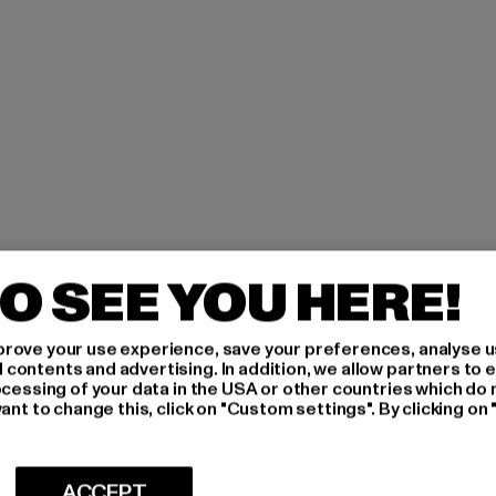
O SEE YOU HERE!
H AN,
rove your use experience, save your preferences, analyse u
ontents and advertising. In addition, we allow partners to e
ocessing of your data in the USA or other countries which do 
IERT
ant to change this, click on "Custom settings". By clicking on 
An welchen Produkten bist
ACCEPT