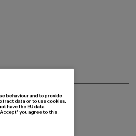
se behaviour and to provide
xtract data or to use cookies.
not have the EU data
"Accept" you agree to this.
 du interessiert?