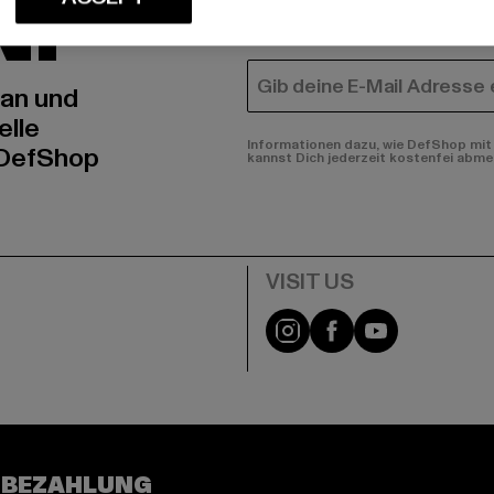
N!
MÄNNER
FRAUEN
E-MAIL
 an und
elle
Informationen dazu, wie DefShop mit 
 DefShop
kannst Dich jederzeit kostenfei abme
e
Visit our Instagram pa
Visit our Facebo
Visit our Y
 BEZAHLUNG