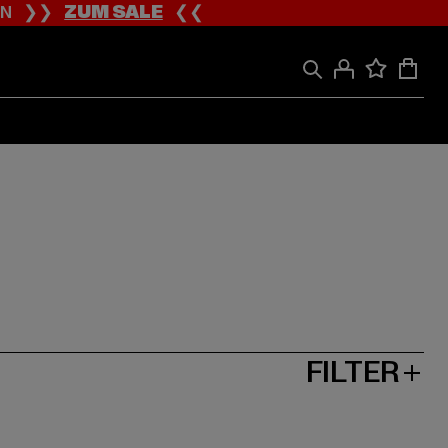
ION ❯❯
ZUM SALE
❮❮
FILTER