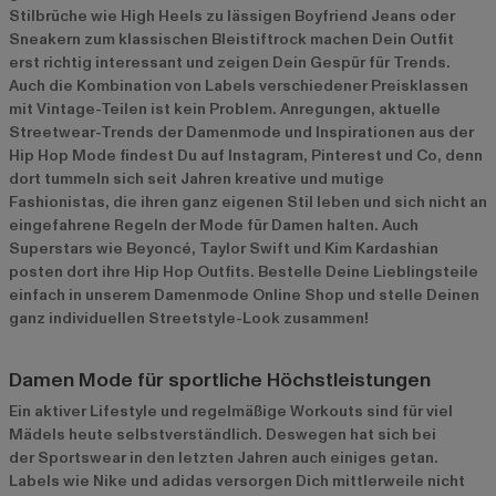
Stilbrüche wie High Heels zu lässigen Boyfriend Jeans oder
Sneakern zum klassischen Bleistiftrock machen Dein Outfit
erst richtig interessant und zeigen Dein Gespür für Trends.
Auch die Kombination von Labels verschiedener Preisklassen
mit Vintage-Teilen ist kein Problem. Anregungen, aktuelle
Streetwear-Trends der Damenmode und Inspirationen aus der
Hip Hop Mode findest Du auf Instagram, Pinterest und Co, denn
dort tummeln sich seit Jahren kreative und mutige
Fashionistas, die ihren ganz eigenen Stil leben und sich nicht an
eingefahrene Regeln der Mode für Damen halten. Auch
Superstars wie Beyoncé, Taylor Swift und Kim Kardashian
posten dort ihre Hip Hop Outfits. Bestelle Deine Lieblingsteile
einfach in unserem Damenmode Online Shop und stelle Deinen
ganz individuellen Streetstyle-Look zusammen!
Damen Mode für sportliche Höchstleistungen
Ein aktiver Lifestyle und regelmäßige Workouts sind für viel
Mädels heute selbstverständlich. Deswegen hat sich bei
der Sportswear in den letzten Jahren auch einiges getan.
Labels wie Nike und adidas versorgen Dich mittlerweile nicht