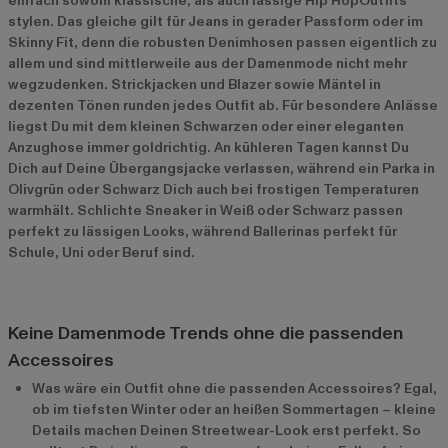
einfach sowohl klassische, als auch lässige Hip HopOutfits
stylen. Das gleiche gilt für Jeans in gerader Passform oder im
Skinny Fit, denn die robusten Denimhosen passen eigentlich zu
allem und sind mittlerweile aus der Damenmode nicht mehr
wegzudenken. Strickjacken und Blazer sowie Mäntel in
dezenten Tönen runden jedes Outfit ab. Für besondere Anlässe
liegst Du mit dem kleinen Schwarzen oder einer eleganten
Anzughose immer goldrichtig. An kühleren Tagen kannst Du
Dich auf Deine Übergangsjacke verlassen, während ein Parka in
Olivgrün oder Schwarz Dich auch bei frostigen Temperaturen
warmhält. Schlichte Sneaker in Weiß oder Schwarz passen
perfekt zu lässigen Looks, während Ballerinas perfekt für
Schule, Uni oder Beruf sind.
Keine Damenmode Trends ohne die passenden
Accessoires
Was wäre ein Outfit ohne die passenden Accessoires? Egal,
ob im tiefsten Winter oder an heißen Sommertagen – kleine
Details machen Deinen Streetwear-Look erst perfekt. So