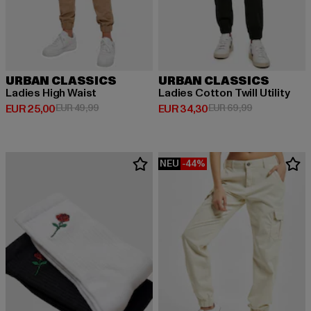
URBAN CLASSICS
URBAN CLASSICS
Ladies High Waist
Ladies Cotton Twill Utility
Derzeitiger Preis: EUR 25,00
Aktionspreis: EUR 49,99
Derzeitiger Preis: EUR 34,30
Aktionspreis:
EUR 25,00
EUR 49,99
EUR 34,30
EUR 69,99
NEU
-44%