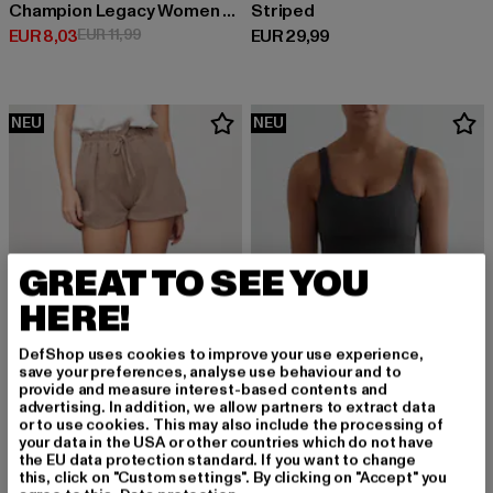
Champion Legacy Women Rib Cuff Pants
Striped
Derzeitiger Preis: EUR 8,03
Aktionspreis: EUR 11,99
Derzeitiger Preis: EUR 29,99
EUR 8,03
EUR 11,99
EUR 29,99
NEU
NEU
GREAT TO SEE YOU
HERE!
DefShop uses cookies to improve your use experience,
save your preferences, analyse use behaviour and to
provide and measure interest-based contents and
advertising. In addition, we allow partners to extract data
or to use cookies. This may also include the processing of
your data in the USA or other countries which do not have
CLOUD5IVE
AIMN
the EU data protection standard. If you want to change
Short
High Support Ribbed
this, click on "Custom settings". By clicking on "Accept" you