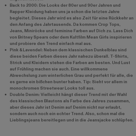
Back to 2000: Die Looks der 80er und 90er Jahren und
Rapper Kleidung haben uns ja schon die letzten Jahre
begleitet. Dieses Jahr wird es also Zeit für eine Rückkehr an
den Anfang des Jahrtausends. Da kommen Crop Tops,
Jeans, Miniröcke und feminine Farben auf Dich zu. Lass Dich
von Britney Spears oder dem Kultfilm Mean Girls inspirieren
und probiere den Trend einfach mal aus.
Pink & Lavendel: Neben dem klassischen Dunkelblau sind
diese beiden Farben dieses Jahr nahezu überall. T-Shirts,
Strick und Kleidern stehen die Farben am besten. Und Lust
auf Frühling machen sie auch. Eine willkommene
Abwechslung zum winterlichen Grau und perfekt für alle, die
es gerne ein bißchen bunter haben. Tip: Sieht vor allem in
monochromen Streetwear Looks toll aus.
Double Denim: Vielleicht hängt dieser Trend mit der Wahl
des klassischen Blautons als Farbe des Jahres zusammen,
aber dieses Jahr ist Denim auf Denim nicht nur erlaubt,
sondern auch noch ein echter Trend. Also, schon mal die
Lieblingsjeans bereitlegen und in die Jeansjacke schlüpfen.