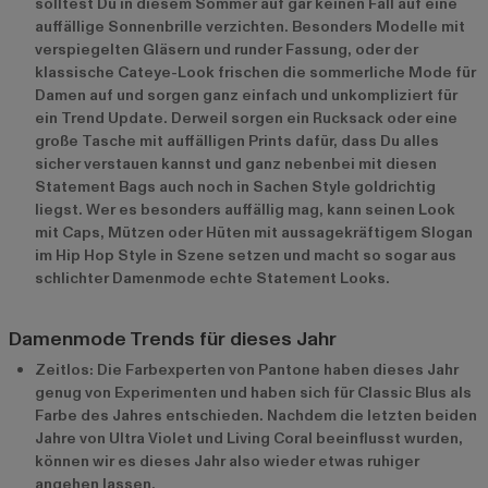
solltest Du in diesem Sommer auf gar keinen Fall auf eine
auffällige Sonnenbrille verzichten. Besonders Modelle mit
verspiegelten Gläsern und runder Fassung, oder der
klassische Cateye-Look frischen die sommerliche Mode für
Damen auf und sorgen ganz einfach und unkompliziert für
ein Trend Update. Derweil sorgen ein Rucksack oder eine
große Tasche mit auffälligen Prints dafür, dass Du alles
sicher verstauen kannst und ganz nebenbei mit diesen
Statement Bags auch noch in Sachen Style goldrichtig
liegst. Wer es besonders auffällig mag, kann seinen Look
mit Caps, Mützen oder Hüten mit aussagekräftigem Slogan
im Hip Hop Style in Szene setzen und macht so sogar aus
schlichter Damenmode echte Statement Looks.
Damenmode Trends für dieses Jahr
Zeitlos: Die Farbexperten von Pantone haben dieses Jahr
genug von Experimenten und haben sich für Classic Blus als
Farbe des Jahres entschieden. Nachdem die letzten beiden
Jahre von Ultra Violet und Living Coral beeinflusst wurden,
können wir es dieses Jahr also wieder etwas ruhiger
angehen lassen.