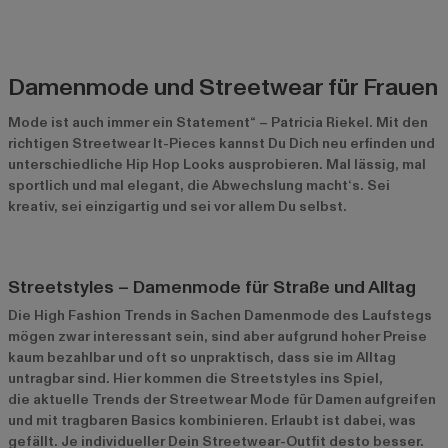
Damenmode und Streetwear für Frauen
Mode ist auch immer ein Statement“ – Patricia Riekel. Mit den
richtigen Streetwear It-Pieces kannst Du Dich neu erfinden und
unterschiedliche Hip Hop Looks ausprobieren. Mal lässig, mal
sportlich und mal elegant, die Abwechslung macht‘s. Sei
kreativ, sei einzigartig und sei vor allem Du selbst.
Streetstyles – Damenmode für Straße und Alltag
Die High Fashion Trends in Sachen Damenmode des Laufstegs
mögen zwar interessant sein, sind aber aufgrund hoher Preise
kaum bezahlbar und oft so unpraktisch, dass sie im Alltag
untragbar sind. Hier kommen die Streetstyles ins Spiel,
die aktuelle Trends der Streetwear Mode für Damen
aufgreifen
und mit tragbaren Basics kombinieren. Erlaubt ist dabei, was
gefällt. Je individueller Dein Streetwear-Outfit desto besser.