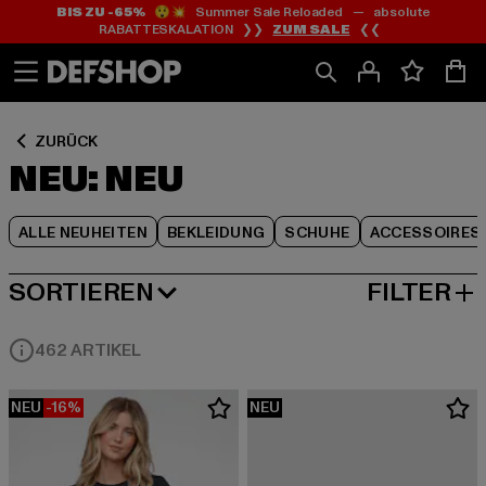
BIS ZU -65%
😲💥 Summer Sale Reloaded — absolute
Zum
Zum
Zum
RABATTESKALATION ❯❯
ZUM SALE
❮❮
Inhalt
Fußzeile
Produktraster
springen
springen
springen
ZURÜCK
NEU: NEU
ALLE NEUHEITEN
BEKLEIDUNG
SCHUHE
ACCESSOIRES
SORTIEREN
FILTER
NEUESTE
462 ARTIKEL
NEU
-16%
NEU