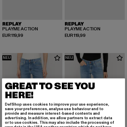
REPLAY
REPLAY
PLAYME ACTION
PLAYME ACTION
Derzeitiger Preis: EUR 119,99
Derzeitiger Preis: EUR 119,99
EUR 119,99
EUR 119,99
NEU
NEU
GREAT TO SEE YOU
HERE!
DefShop uses cookies to improve your use experience,
save your preferences, analyse use behaviour and to
provide and measure interest-based contents and
advertising. In addition, we allow partners to extract data
or to use cookies. This may also include the processing of
your data in the USA or other countries which do not have