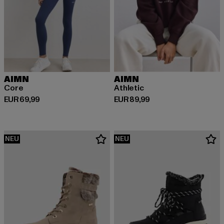
AIMN
AIMN
Core
Athletic
Derzeitiger Preis: EUR 69,99
Derzeitiger Preis: EUR 89,99
EUR 69,99
EUR 89,99
NEU
NEU