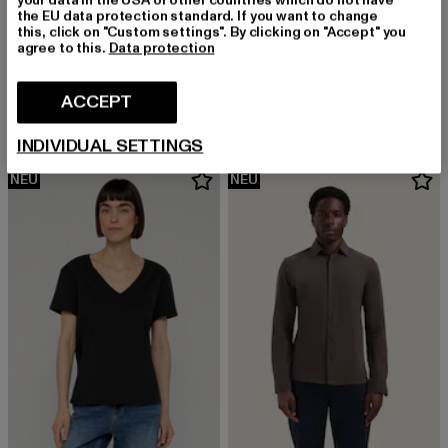
the EU data protection standard. If you want to change
this, click on "Custom settings". By clicking on "Accept" you
agree to this.
Data protection
REPLAY
REPLAY
Hosen FP
Hosen FP
Derzeitiger Preis: EUR 148,99
Derzeitiger Preis: EUR 138,99
ACCEPT
EUR 148,99
EUR 138,99
INDIVIDUAL SETTINGS
NEU
NEU