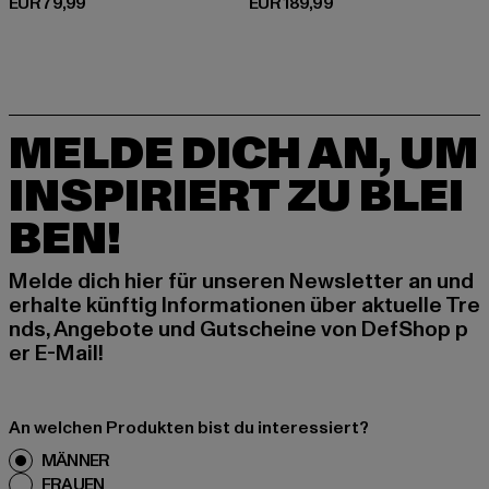
Derzeitiger Preis: EUR 79,99
Derzeitiger Preis: EUR 189,99
EUR 79,99
EUR 189,99
MELDE DICH AN, UM
INSPIRIERT ZU BLEI
BEN!
Melde dich hier für unseren Newsletter an und
erhalte künftig Informationen über aktuelle Tre
nds, Angebote und Gutscheine von DefShop p
er E-Mail!
An welchen Produkten bist du interessiert?
MÄNNER
FRAUEN