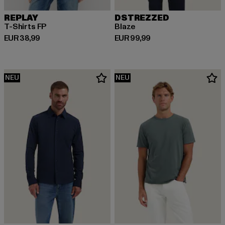
REPLAY
DSTREZZED
T-Shirts FP
Blaze
Derzeitiger Preis: EUR 38,99
Derzeitiger Preis: EUR 99,99
EUR 38,99
EUR 99,99
NEU
NEU