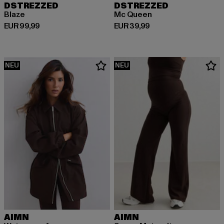
DSTREZZED
DSTREZZED
Blaze
Mc Queen
Derzeitiger Preis: EUR 99,99
Derzeitiger Preis: EUR 39,99
EUR 99,99
EUR 39,99
NEU
NEU
AIMN
AIMN