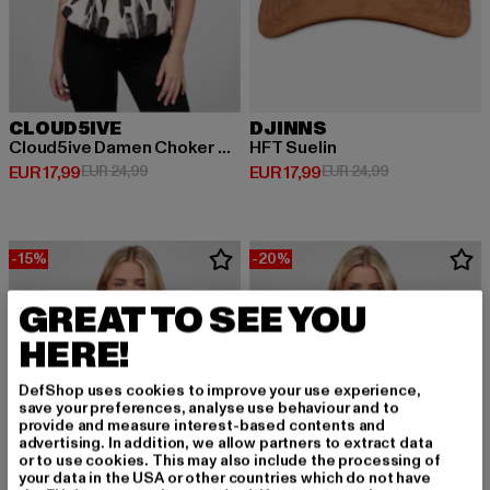
CLOUD5IVE
DJINNS
Cloud5ive Damen Choker Top mit Abstrakt Print
HFT Suelin
Derzeitiger Preis: EUR 17,99
Aktionspreis: EUR 24,99
Derzeitiger Preis: EUR 17,99
Aktionspreis: 
EUR 17,99
EUR 24,99
EUR 17,99
EUR 24,99
-15%
-20%
GREAT TO SEE YOU
HERE!
DefShop uses cookies to improve your use experience,
save your preferences, analyse use behaviour and to
provide and measure interest-based contents and
advertising. In addition, we allow partners to extract data
or to use cookies. This may also include the processing of
your data in the USA or other countries which do not have