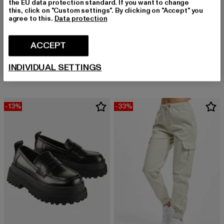
the EU data protection standard. If you want to change
this, click on "Custom settings". By clicking on "Accept" you
agree to this.
Data protection
ACCEPT
CLOUD5IVE
CLOUD5IVE
Chiffon
Cloud5ive Damen Viskose T-Shirt breiter Bund & offene Schulter
Derzeitiger Preis: EUR 16,99
Aktionspreis: EUR 19,99
Derzeitiger Preis: EUR 15,99
Aktionspreis: 
INDIVIDUAL SETTINGS
EUR 16,99
EUR 19,99
EUR 15,99
EUR 19,99
-13%
-33%