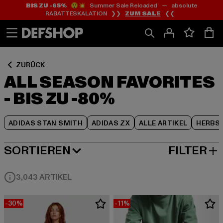
BIS ZU -65%
😲💥 Summer Sale Reloaded — absolute
Zum
Zum
Zum
RABATTESKALATION ❯❯
ZUM SALE
❮❮
Inhalt
Fußzeile
Produktraster
springen
springen
springen
ZURÜCK
ALL SEASON FAVORITES
- BIS ZU -80%
ADIDAS STAN SMITH
ADIDAS ZX
ALLE ARTIKEL
HERBS
SORTIEREN
FILTER
BELIEBTESTE
3,043 ARTIKEL
-30%
-11%