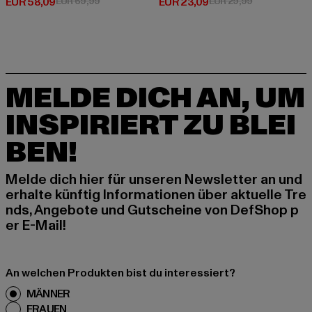
Derzeitiger Preis: EUR 58,09
Aktionspreis: EUR 69,99
Derzeitiger Preis: EUR 23,09
Aktionspreis:
EUR 58,09
EUR 69,99
EUR 23,09
EUR 29,99
MELDE DICH AN, UM
INSPIRIERT ZU BLEI
BEN!
Melde dich hier für unseren Newsletter an und
erhalte künftig Informationen über aktuelle Tre
nds, Angebote und Gutscheine von DefShop p
er E-Mail!
An welchen Produkten bist du interessiert?
MÄNNER
FRAUEN