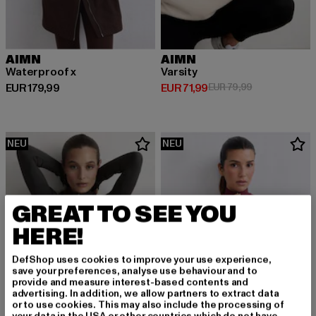
AIMN
AIMN
Waterproof x
Varsity
Derzeitiger Preis: EUR 179,99
Derzeitiger Preis: EUR 71,99
Aktionspreis: 
EUR 179,99
EUR 71,99
EUR 79,99
NEU
NEU
GREAT TO SEE YOU
HERE!
DefShop uses cookies to improve your use experience,
save your preferences, analyse use behaviour and to
provide and measure interest-based contents and
advertising. In addition, we allow partners to extract data
or to use cookies. This may also include the processing of
your data in the USA or other countries which do not have