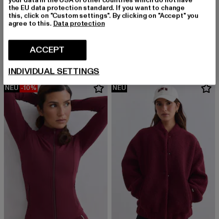
the EU data protection standard. If you want to change
this, click on "Custom settings". By clicking on "Accept" you
agree to this.
Data protection
AIMN
AIMN
Shape Seamless
Shape Seamless
Derzeitiger Preis: EUR 55,19
Derzeitiger Preis: EUR 55,19
ACCEPT
EUR 55,19
EUR 55,19
INDIVIDUAL SETTINGS
NEU
-10%
NEU