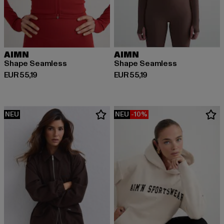
AIMN
AIMN
Shape Seamless
Shape Seamless
Derzeitiger Preis: EUR 55,19
Derzeitiger Preis: EUR 55,19
EUR 55,19
EUR 55,19
NEU
NEU
-10%