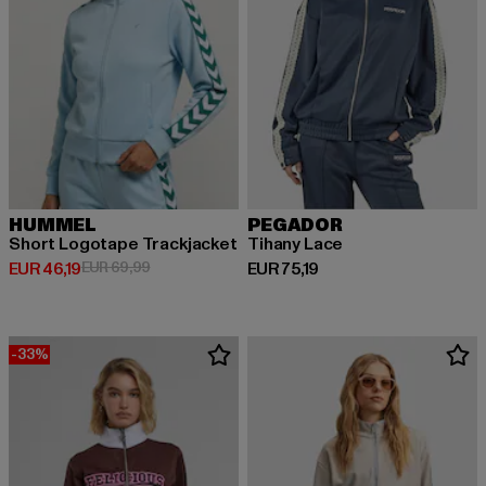
HUMMEL
PEGADOR
Short Logotape Trackjacket
Tihany Lace
Derzeitiger Preis: EUR 46,19
Aktionspreis: EUR 69,99
Derzeitiger Preis: EUR 75,19
EUR 46,19
EUR 69,99
EUR 75,19
-33%