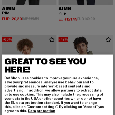
AIMN
AIMN
Pile
Pile
Derzeitiger Preis: EUR 120,39
Aktionspreis: EUR 139,99
EUR 120,39
EUR 139,99
Derzeitiger Preis: EUR 121,49
Aktionspreis
EUR 121,49
EUR 149,99
-60%
-47%
GREAT TO SEE YOU
HERE!
DefShop uses cookies to improve your use experience,
save your preferences, analyse use behaviour and to
provide and measure interest-based contents and
advertising. In addition, we allow partners to extract data
or to use cookies. This may also include the processing of
your data in the USA or other countries which do not have
the EU data protection standard. If you want to change
this, click on "Custom settings". By clicking on "Accept" you
AIMN
URBAN CLASSICS
agree to this.
Data protection