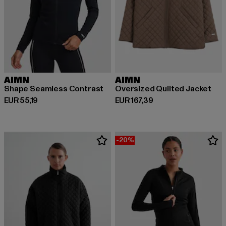
AIMN
AIMN
Shape Seamless Contrast
Oversized Quilted Jacket
Derzeitiger Preis: EUR 55,19
Derzeitiger Preis: EUR 167,39
EUR 55,19
EUR 167,39
-20%