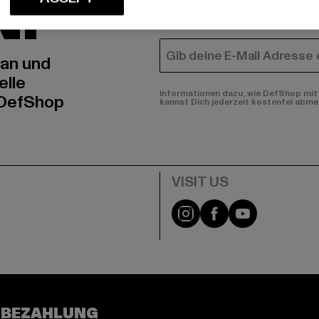
N!
MÄNNER
FRAUEN
E-MAIL
 an und
elle
Informationen dazu, wie DefShop mit 
 DefShop
kannst Dich jederzeit kostenfei abme
e
Visit our Instagram pa
Visit our Facebo
Visit our Y
 BEZAHLUNG