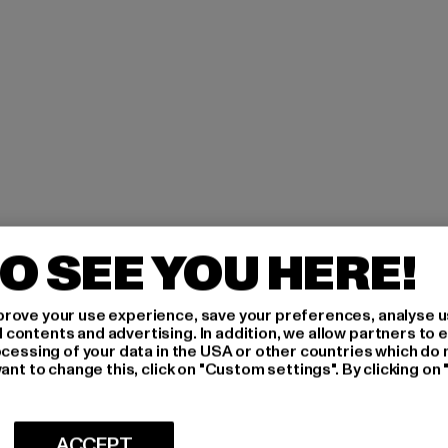
O SEE YOU HERE!
H AN,
rove your use experience, save your preferences, analyse u
ontents and advertising. In addition, we allow partners to e
ocessing of your data in the USA or other countries which do 
IERT
ant to change this, click on "Custom settings". By clicking on 
An welchen Produkten bist
ACCEPT