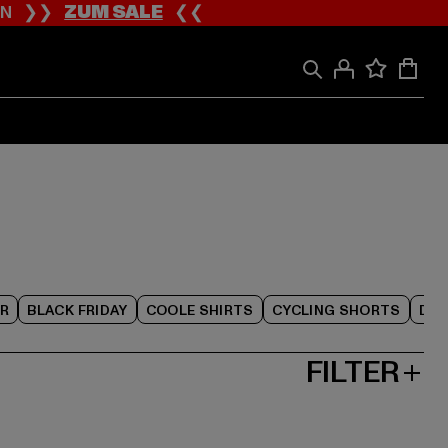
ION ❯❯
ZUM SALE
❮❮
R
BLACK FRIDAY
COOLE SHIRTS
CYCLING SHORTS
DAM
FILTER