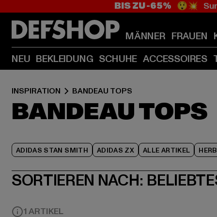
BIS ZU -65%
😲💥 Sum
MÄNNER
FRAUEN
NEU
BEKLEIDUNG
SCHUHE
ACCESSOIRES
INSPIRATION
BANDEAU TOPS
BANDEAU TOPS
ADIDAS STAN SMITH
ADIDAS ZX
ALLE ARTIKEL
HER
SORTIEREN NACH:
BELIEBTE
1 ARTIKEL