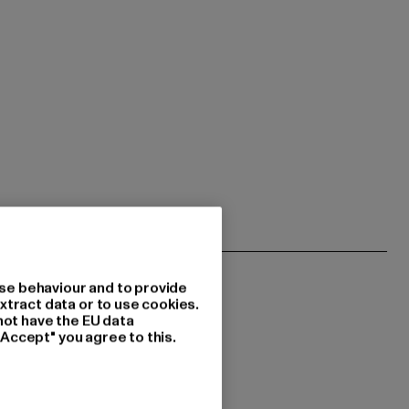
se behaviour and to provide
xtract data or to use cookies.
not have the EU data
"Accept" you agree to this.
 du interessiert?