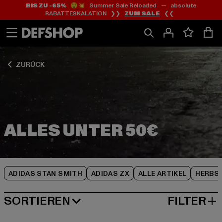
BIS ZU -65%
😲💥 Summer Sale Reloaded — absolute
Zum
Zum
Zum
RABATTESKALATION ❯❯
ZUM SALE
❮❮
Inhalt
Fußzeile
Produktraster
springen
springen
springen
ZURÜCK
ADIDAS STAN SMITH
ADIDAS ZX
ALLE ARTIKEL
HERBS
SORTIEREN
FILTER
BELIEBTESTE