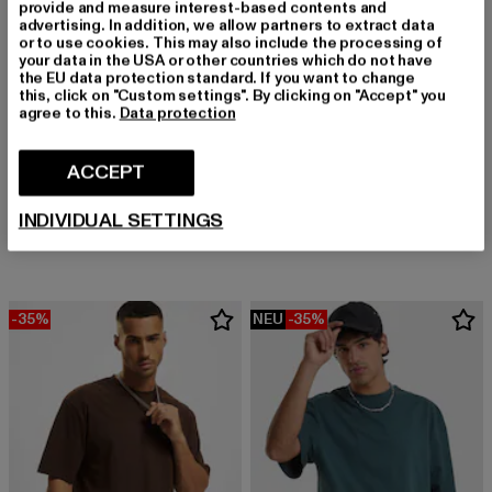
provide and measure interest-based contents and
advertising. In addition, we allow partners to extract data
or to use cookies. This may also include the processing of
your data in the USA or other countries which do not have
the EU data protection standard. If you want to change
this, click on "Custom settings". By clicking on "Accept" you
agree to this.
Data protection
BRANDIT
ACCEPT
Urban Legend
LONSDALE LONDON
Derzeitiger Preis: EUR 32,79
Aktionspreis:
EUR 32,79
EUR 39,99
LION TWO TONE
INDIVIDUAL SETTINGS
Derzeitiger Preis: EUR 19,99
EUR 19,99
-35%
NEU
-35%