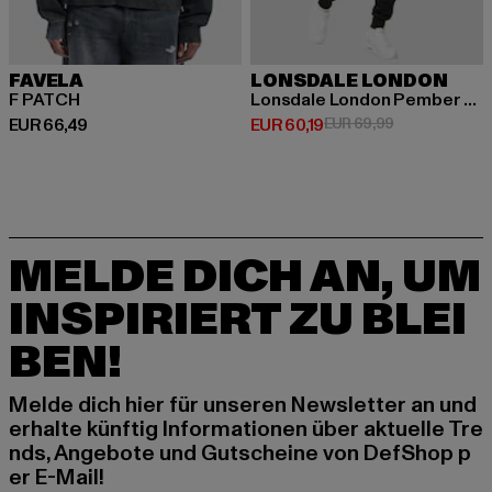
FAVELA
LONSDALE LONDON
F PATCH
Lonsdale London Pember Jogginganzüge
Derzeitiger Preis: EUR 66,49
Derzeitiger Preis: EUR 60,19
Aktionspreis: 
EUR 66,49
EUR 60,19
EUR 69,99
MELDE DICH AN, UM
INSPIRIERT ZU BLEI
BEN!
Melde dich hier für unseren Newsletter an und
erhalte künftig Informationen über aktuelle Tre
nds, Angebote und Gutscheine von DefShop p
er E-Mail!