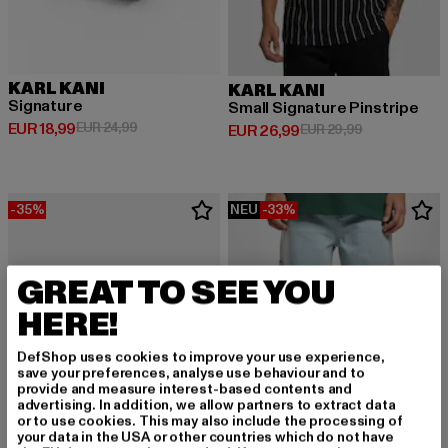
KARL KANI
KARL KANI
Signature
Small Signature Pinstripe
Derzeitiger Preis: EUR 18,99
Aktionspreis: EUR 24,99
EUR 18,99
EUR 24,99
Derzeitiger Preis: EUR 26,99
Aktionspreis:
EUR 26,99
EUR 29,99
-35%
NEU
-33%
GREAT TO SEE YOU
HERE!
DefShop uses cookies to improve your use experience,
save your preferences, analyse use behaviour and to
provide and measure interest-based contents and
advertising. In addition, we allow partners to extract data
or to use cookies. This may also include the processing of
your data in the USA or other countries which do not have