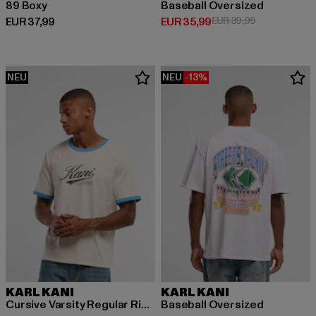
89 Boxy
Baseball Oversized
Derzeitiger Preis: EUR 37,99
Derzeitiger Preis: EUR 35,99
Aktionspreis:
EUR 37,99
EUR 35,99
EUR 39,99
NEU
NEU
-13%
KARL KANI
KARL KANI
Cursive Varsity Regular Ringer
Baseball Oversized