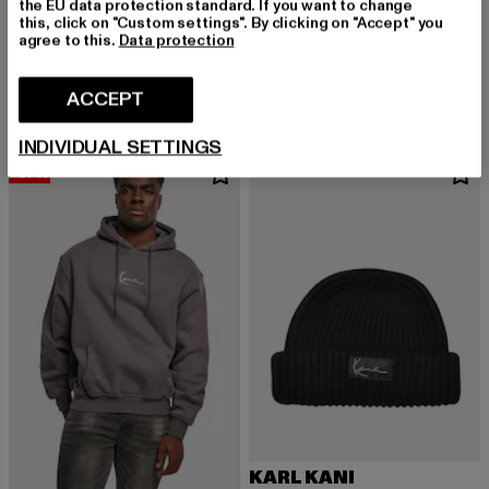
the EU data protection standard. If you want to change
this, click on "Custom settings". By clicking on "Accept" you
agree to this.
Data protection
KARL KANI
KARL KANI
Retro
Retro Baggy Workwear Denim Loose Fit
Derzeitiger Preis: EUR 25,99
Aktionspreis: EUR 39,99
Derzeitiger Preis: EUR 60,29
Aktionspreis:
EUR 25,99
EUR 39,99
EUR 60,29
EUR 89,99
ACCEPT
INDIVIDUAL SETTINGS
-37%
KARL KANI