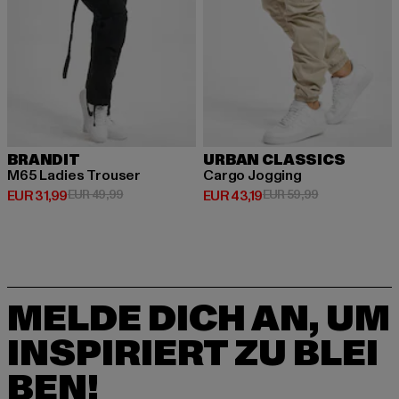
BRANDIT
URBAN CLASSICS
M65 Ladies Trouser
Cargo Jogging
Derzeitiger Preis: EUR 31,99
Aktionspreis: EUR 49,99
Derzeitiger Preis: EUR 43,19
Aktionspreis: 
EUR 31,99
EUR 49,99
EUR 43,19
EUR 59,99
MELDE DICH AN, UM
INSPIRIERT ZU BLEI
BEN!