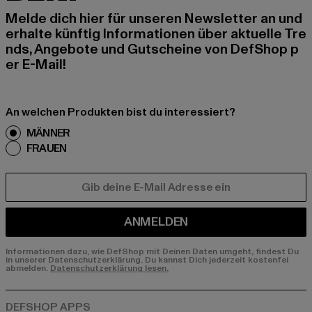
Melde dich hier für unseren Newsletter an und
erhalte künftig Informationen über aktuelle Tre
nds, Angebote und Gutscheine von DefShop p
er E-Mail!
An welchen Produkten bist du interessiert?
MÄNNER
FRAUEN
E-MAIL
ANMELDEN
Informationen dazu, wie DefShop mit Deinen Daten umgeht, findest Du
in unserer Datenschutzerklärung. Du kannst Dich jederzeit kostenfei
abmelden.
Datenschutzerklärung lesen.