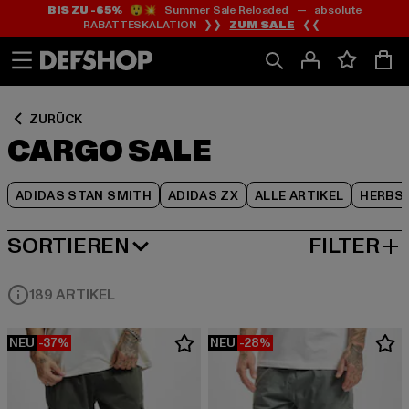
BIS ZU -65%
😲💥 Summer Sale Reloaded — absolute
Zum
Zum
Zum
RABATTESKALATION ❯❯
ZUM SALE
❮❮
Inhalt
Fußzeile
Produktraster
springen
springen
springen
ZURÜCK
CARGO SALE
ADIDAS STAN SMITH
ADIDAS ZX
ALLE ARTIKEL
HERBS
SORTIEREN
FILTER
BELIEBTESTE
189 ARTIKEL
NEU
-37%
NEU
-28%