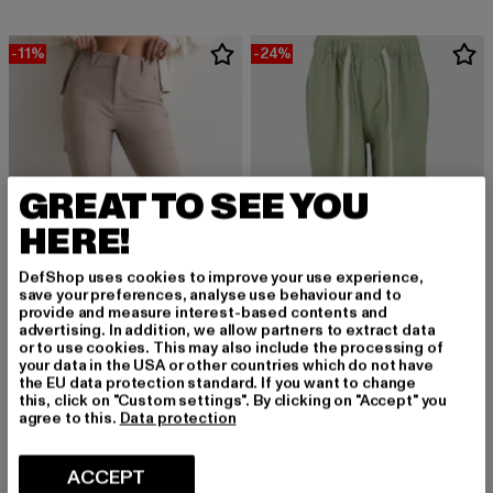
-11%
-24%
GREAT TO SEE YOU
HERE!
DefShop uses cookies to improve your use experience,
save your preferences, analyse use behaviour and to
provide and measure interest-based contents and
advertising. In addition, we allow partners to extract data
or to use cookies. This may also include the processing of
your data in the USA or other countries which do not have
the EU data protection standard. If you want to change
AIMN
ANOTHER COTTON LAB
this, click on "Custom settings". By clicking on "Accept" you
Straight Leg
Another Loose Cargo
agree to this.
Data protection
Derzeitiger Preis: EUR 106,79
Aktionspreis: EUR 119,99
Derzeitiger Preis: EUR 37,99
Aktionspreis:
EUR 106,79
EUR 119,99
EUR 37,99
EUR 49,99
ACCEPT