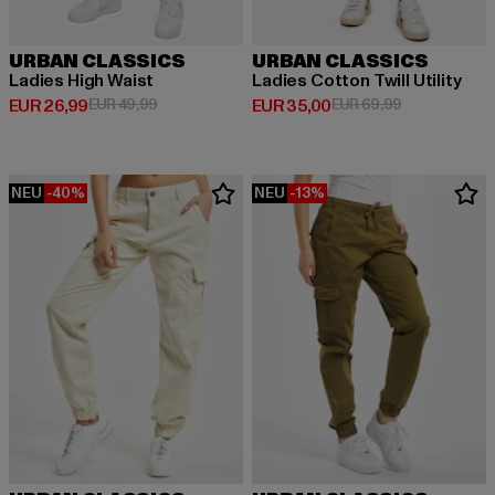
URBAN CLASSICS
URBAN CLASSICS
Ladies High Waist
Ladies Cotton Twill Utility
Derzeitiger Preis: EUR 26,99
Aktionspreis: EUR 49,99
Derzeitiger Preis: EUR 35,00
Aktionspreis:
EUR 26,99
EUR 49,99
EUR 35,00
EUR 69,99
NEU
-40%
NEU
-13%