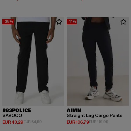
-38%
-11%
883POLICE
AIMN
SAVOCO
Straight Leg Cargo Pants
Derzeitiger Preis: EUR 40,29
Aktionspreis: EUR 64,99
Derzeitiger Preis: EUR 106,79
Aktionspreis
EUR 40,29
EUR 64,99
EUR 106,79
EUR 119,99