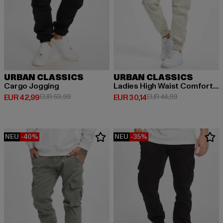
URBAN CLASSICS
URBAN CLASSICS
Cargo Jogging
Ladies High Waist Comfort Jogging
Derzeitiger Preis: EUR 42,99
Aktionspreis: EUR 59,99
Derzeitiger Preis: EUR 30,14
Aktionspreis: 
EUR 42,99
EUR 59,99
EUR 30,14
EUR 44,99
NEU
-40%
NEU
-35%