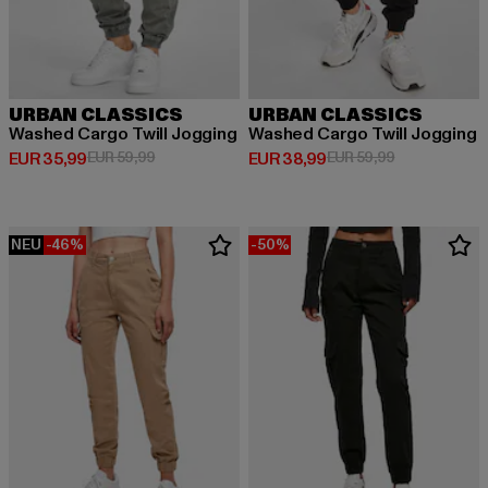
URBAN CLASSICS
URBAN CLASSICS
Washed Cargo Twill Jogging
Washed Cargo Twill Jogging
Derzeitiger Preis: EUR 35,99
Aktionspreis: EUR 59,99
Derzeitiger Preis: EUR 38,99
Aktionspreis:
EUR 35,99
EUR 59,99
EUR 38,99
EUR 59,99
NEU
-46%
-50%