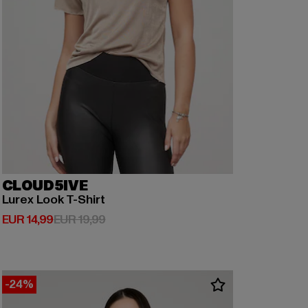
CLOUD5IVE
Lurex Look T-Shirt
Derzeitiger Preis: EUR 14,99
Aktionspreis: EUR 19,99
EUR 14,99
EUR 19,99
-24%