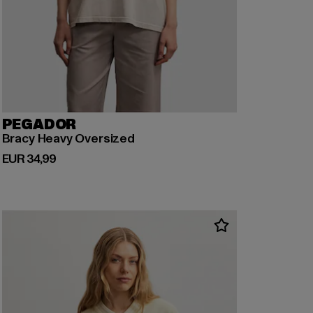
PEGADOR
Bracy Heavy Oversized
Derzeitiger Preis: EUR 34,99
EUR 34,99