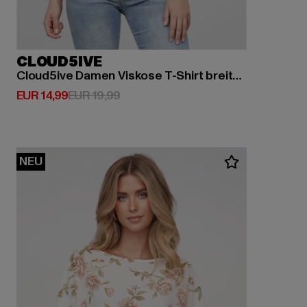
CLOUD5IVE
Cloud5ive Damen Viskose T-Shirt breiter Bund & offene Schulter
Derzeitiger Preis: EUR 14,99
Aktionspreis: EUR 19,99
EUR 14,99
EUR 19,99
NEU