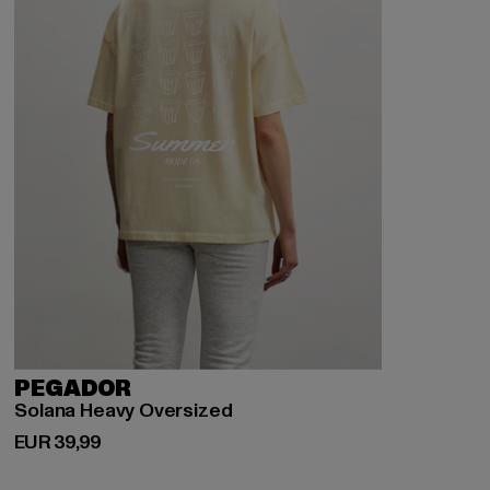
PEGADOR
Solana Heavy Oversized
Derzeitiger Preis: EUR 39,99
EUR 39,99