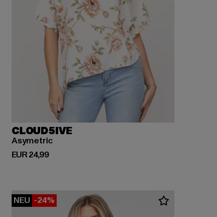
CLOUD5IVE
Asymetric
Derzeitiger Preis: EUR 24,99
EUR 24,99
NEU
-24%