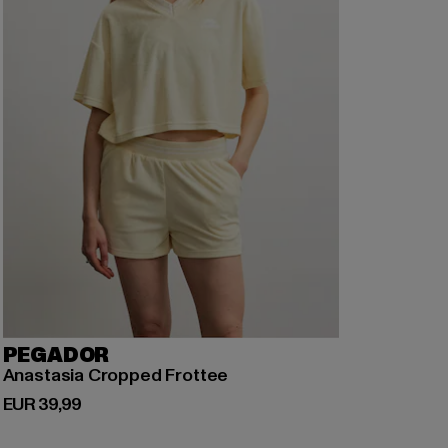
PEGADOR
Anastasia Cropped Frottee
Derzeitiger Preis: EUR 39,99
EUR 39,99