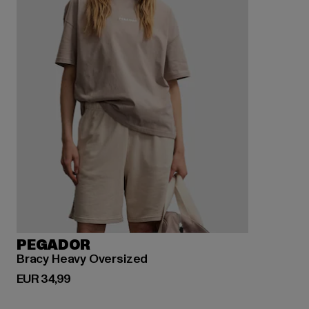
PEGADOR
Bracy Heavy Oversized
Derzeitiger Preis: EUR 34,99
EUR 34,99