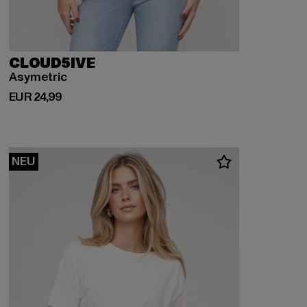
CLOUD5IVE
Asymetric
Derzeitiger Preis: EUR 24,99
EUR 24,99
NEU