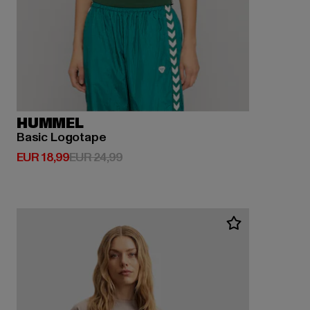
HUMMEL
Basic Logotape
Derzeitiger Preis: EUR 18,99
Aktionspreis: EUR 24,99
EUR 18,99
EUR 24,99