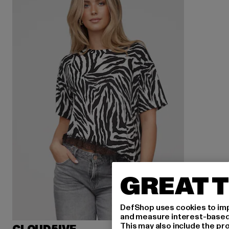
GREAT T
DefShop uses cookies to imp
and measure interest-based c
This may also include the pr