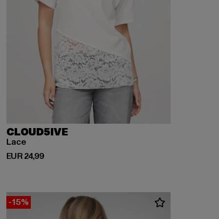
CLOUD5IVE
Lace
Derzeitiger Preis: EUR 24,99
EUR 24,99
-15%