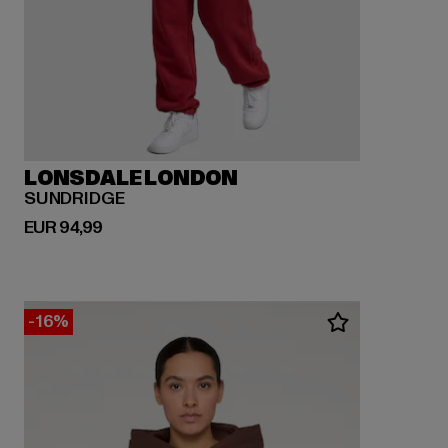
LONSDALE LONDON
SUNDRIDGE
Derzeitiger Preis: EUR 94,99
EUR 94,99
-16%