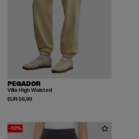
PEGADOR
Villa High Waisted
Derzeitiger Preis: EUR 56,99
EUR 56,99
-10%