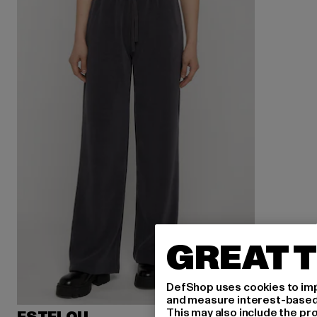
GREAT T
DefShop uses cookies to imp
and measure interest-based c
This may also include the pr