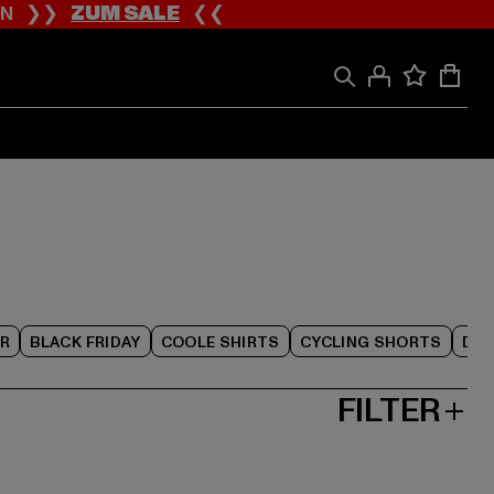
ION ❯❯
ZUM SALE
❮❮
R
BLACK FRIDAY
COOLE SHIRTS
CYCLING SHORTS
DAM
FILTER