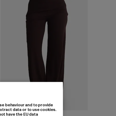
se behaviour and to provide
xtract data or to use cookies.
AIMN
not have the EU data