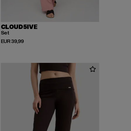
CLOUD5IVE
Set
Derzeitiger Preis: EUR 39,99
EUR 39,99