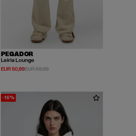
PEGADOR
Leiria Lounge
Derzeitiger Preis: EUR 50,99
Aktionspreis: EUR 59,99
EUR 50,99
EUR 59,99
-16%