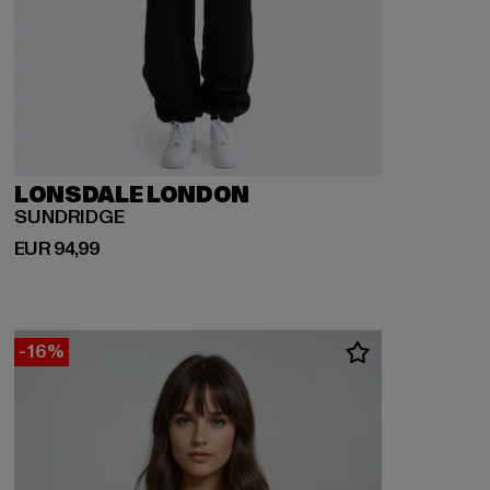
LONSDALE LONDON
SUNDRIDGE
Derzeitiger Preis: EUR 94,99
EUR 94,99
-16%