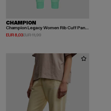
CHAMPION
Champion Legacy Women Rib Cuff Pants
Derzeitiger Preis: EUR 8,03
Aktionspreis: EUR 11,99
EUR 8,03
EUR 11,99