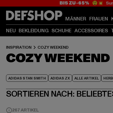
BIS ZU -65%
😲💥 Sum
MÄNNER
FRAUEN
NEU
BEKLEIDUNG
SCHUHE
ACCESSOIRES
INSPIRATION
COZY WEEKEND
COZY WEEKEND
ADIDAS STAN SMITH
ADIDAS ZX
ALLE ARTIKEL
HER
SORTIEREN NACH:
BELIEBTE
267 ARTIKEL