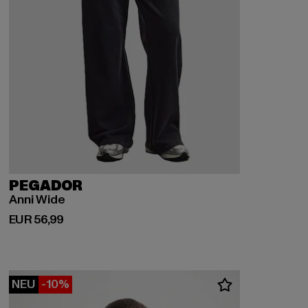
PEGADOR
Anni Wide
Derzeitiger Preis: EUR 56,99
EUR 56,99
NEU
-10%