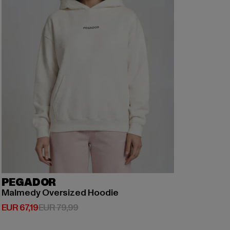
PEGADOR
Malmedy Oversized Hoodie
Derzeitiger Preis: EUR 67,19
Aktionspreis: EUR 79,99
EUR 67,19
EUR 79,99