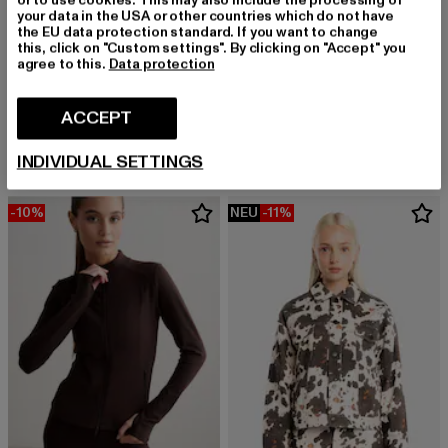
or to use cookies. This may also include the processing of
your data in the USA or other countries which do not have
the EU data protection standard. If you want to change
this, click on "Custom settings". By clicking on "Accept" you
agree to this.
Data protection
FELICIOUS
AIMN
Vintage Tight Vest
Cropped Quilted
ACCEPT
Derzeitiger Preis: EUR 45,99
Derzeitiger Preis: EUR 149,59
Aktionsprei
EUR 45,99
EUR 149,59
EUR 169,99
INDIVIDUAL SETTINGS
-10%
NEU
-11%