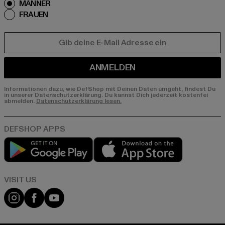
MÄNNER
FRAUEN
E-MAIL
ANMELDEN
Informationen dazu, wie DefShop mit Deinen Daten umgeht, findest Du
in unserer Datenschutzerklärung. Du kannst Dich jederzeit kostenfei
abmelden.
Datenschutzerklärung lesen.
Play market
App store
Visit our Instagram page:
Visit our Facebook page:
Visit our YouTube channel: