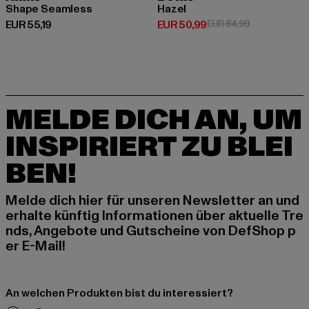
Shape Seamless
Hazel
Derzeitiger Preis: EUR 55,19
Derzeitiger Preis: EUR 50,99
Aktionspreis:
EUR 55,19
EUR 50,99
EUR 84,99
MELDE DICH AN, UM
INSPIRIERT ZU BLEI
BEN!
Melde dich hier für unseren Newsletter an und
erhalte künftig Informationen über aktuelle Tre
nds, Angebote und Gutscheine von DefShop p
er E-Mail!
An welchen Produkten bist du interessiert?