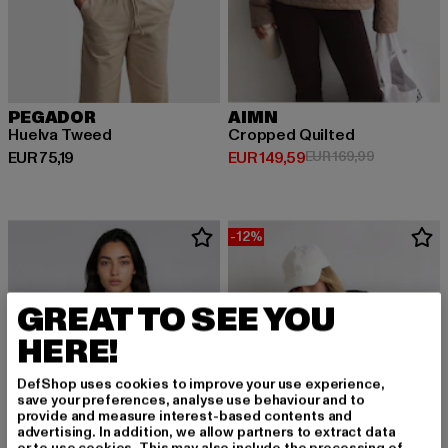
PEGADOR
AIMN
Huelva Tweed
Cropped Quilted
Derzeitiger Preis: EUR 75,19
Derzeitiger Preis: EUR 149,59
Aktionsprei
EUR 75,19
EUR 149,59
EUR 169,99
-12%
GREAT TO SEE YOU
HERE!
DefShop uses cookies to improve your use experience,
save your preferences, analyse use behaviour and to
provide and measure interest-based contents and
advertising. In addition, we allow partners to extract data