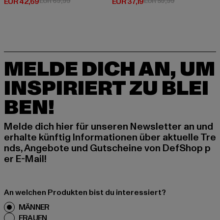
Derzeitiger Preis: EUR 42,69
Aktionspreis: EUR 69,99
Derzeitiger Preis: EUR 37,19
Aktionspreis: 
EUR 42,69
EUR 69,99
EUR 37,19
EUR 59,99
MELDE DICH AN, UM
INSPIRIERT ZU BLEI
BEN!
Melde dich hier für unseren Newsletter an und
erhalte künftig Informationen über aktuelle Tre
nds, Angebote und Gutscheine von DefShop p
er E-Mail!
An welchen Produkten bist du interessiert?
MÄNNER
FRAUEN