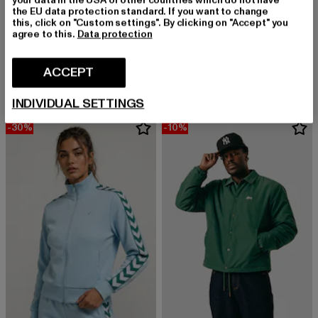
the EU data protection standard. If you want to change
this, click on "Custom settings". By clicking on "Accept" you
agree to this.
Data protection
HUMMEL
HUMMEL
Short Logotape
Pepita AOP
Derzeitiger Preis: EUR 48,99
Aktionspreis: EUR 69,99
Derzeitiger Preis: EUR 48,99
Aktionspreis:
ACCEPT
EUR 48,99
EUR 69,99
EUR 48,99
EUR 69,99
INDIVIDUAL SETTINGS
-30%
-10%