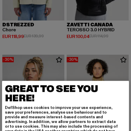
DSTREZZED
ZAVETTI CANADA
Chore
TEROSSO 3.0 HYBRID
Derzeitiger Preis: EUR 118,99
Aktionspreis: EUR 139,99
Derzeitiger Preis: EUR 100,04
Aktionspreis
EUR 118,99
EUR 139,99
EUR 100,04
EUR 114,99
-30%
-30%
GREAT TO SEE YOU
HERE!
DefShop uses cookies to improve your use experience,
save your preferences, analyse use behaviour and to
provide and measure interest-based contents and
advertising. In addition, we allow partners to extract data
or to use cookies. This may also include the processing of
your data in the USA or other countries which do not have