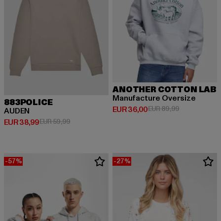
ANOTHER COTTON LAB
Manufacture Oversize
883POLICE
Derzeitiger Preis: EUR 36,00
Aktionspreis:
EUR 36,00
EUR 89,99
AUDEN
Derzeitiger Preis: EUR 38,99
Aktionspreis: EUR 59,99
EUR 38,99
EUR 59,99
-57%
-27%