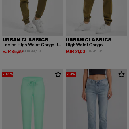
URBAN CLASSICS
URBAN CLASSICS
Ladies High Waist Cargo Jogging
High Waist Cargo
Derzeitiger Preis: EUR 35,99
Aktionspreis: EUR 44,99
Derzeitiger Preis: EUR 21,00
Aktionspreis: 
EUR 35,99
EUR 44,99
EUR 21,00
EUR 49,99
-33%
-13%