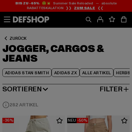
BIS ZU -65%
😲💥 Summer Sale Reloaded — absolute
Zum
Zum
Zum
RABATTESKALATION ❯❯
ZUM SALE
❮❮
Inhalt
Fußzeile
Produktraster
springen
springen
springen
ZURÜCK
JOGGER, CARGOS &
JEANS
ADIDAS STAN SMITH
ADIDAS ZX
ALLE ARTIKEL
HERBS
SORTIEREN
FILTER
BELIEBTESTE
282 ARTIKEL
-36%
NEU
-50%