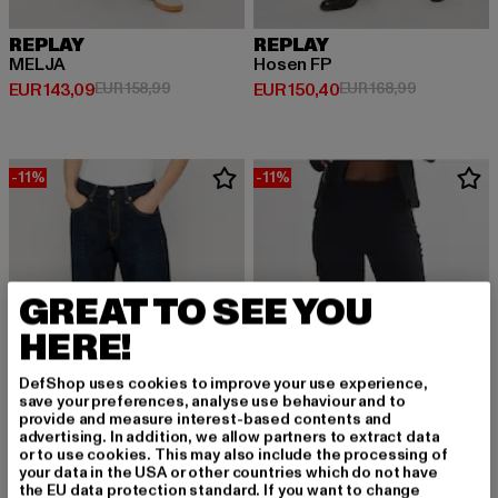
REPLAY
REPLAY
MELJA
Hosen FP
Derzeitiger Preis: EUR 143,09
Aktionspreis: EUR 158,99
Derzeitiger Preis: EUR 150,40
Aktionsprei
EUR 143,09
EUR 158,99
EUR 150,40
EUR 168,99
-11%
-11%
GREAT TO SEE YOU
HERE!
DefShop uses cookies to improve your use experience,
save your preferences, analyse use behaviour and to
provide and measure interest-based contents and
advertising. In addition, we allow partners to extract data
or to use cookies. This may also include the processing of
your data in the USA or other countries which do not have
the EU data protection standard. If you want to change