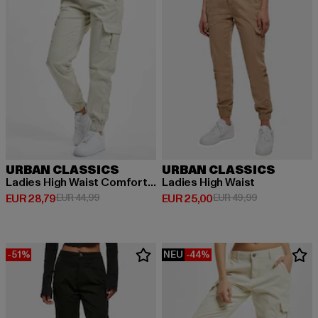
URBAN CLASSICS
URBAN CLASSICS
Ladies High Waist Comfort Jogging
Ladies High Waist
Derzeitiger Preis: EUR 28,79
Aktionspreis: EUR 44,99
Derzeitiger Preis: EUR 25,00
Aktionspreis:
EUR 28,79
EUR 44,99
EUR 25,00
EUR 49,99
-51%
NEU
-44%