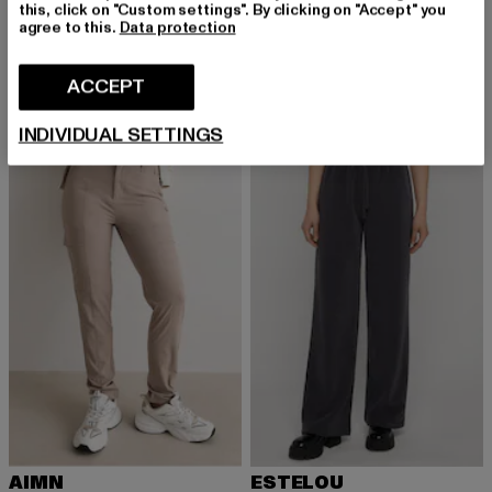
this, click on "Custom settings". By clicking on "Accept" you
REPLAY
AIMN
agree to this.
Data protection
AUBRY
Straight Leg Cargo Pants
Derzeitiger Preis: EUR 132,60
Aktionspreis: EUR 148,99
Derzeitiger Preis: EUR 106,79
Aktionspreis
EUR 132,60
EUR 148,99
EUR 106,79
EUR 119,99
ACCEPT
INDIVIDUAL SETTINGS
-11%
-10%
AIMN
ESTELOU