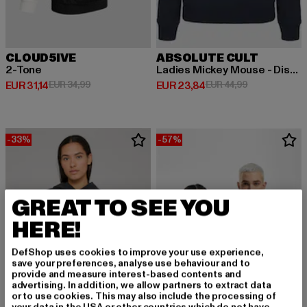
CLOUD5IVE
ABSOLUTE CULT
2-Tone
Ladies Mickey Mouse - Distressed
Derzeitiger Preis: EUR 31,14
Aktionspreis: EUR 34,99
Derzeitiger Preis: EUR 23,84
Aktionspreis:
EUR 31,14
EUR 34,99
EUR 23,84
EUR 44,99
-33%
-57%
GREAT TO SEE YOU
HERE!
DefShop uses cookies to improve your use experience,
save your preferences, analyse use behaviour and to
provide and measure interest-based contents and
advertising. In addition, we allow partners to extract data
or to use cookies. This may also include the processing of
your data in the USA or other countries which do not have