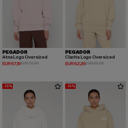
PEGADOR
PEGADOR
Atna Logo Oversized
Clarita Logo Oversized
Derzeitiger Preis: EUR 67,19
Aktionspreis: EUR 79,99
Derzeitiger Preis: EUR 62,29
Aktionspreis:
EUR 67,19
EUR 79,99
EUR 62,29
EUR 69,99
-16%
-16%