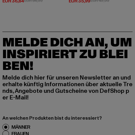
Derzeitiger Preis: EUR 36,84
Aktionspreis: EUR 54,99
Derzeitiger Preis: EUR 35,99
Aktionspreis:
EUR 36,84
EUR 54,99
EUR 35,99
EUR 49,99
MELDE DICH AN, UM
INSPIRIERT ZU BLEI
BEN!
Melde dich hier für unseren Newsletter an und
erhalte künftig Informationen über aktuelle Tre
nds, Angebote und Gutscheine von DefShop p
er E-Mail!
An welchen Produkten bist du interessiert?
MÄNNER
FRAUEN