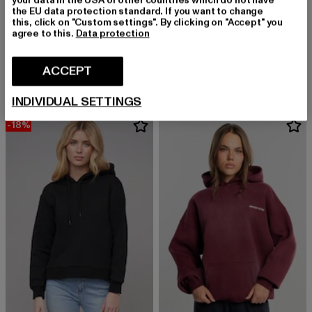
the EU data protection standard. If you want to change
this, click on "Custom settings". By clicking on "Accept" you
agree to this.
Data protection
FELICIOUS
ELLESSE
Vintage
Ellesse Giaradini Oh Hoodie
Derzeitiger Preis: EUR 40,19
Aktionspreis: EUR 59,99
Derzeitiger Preis: EUR 32,68
Aktionspreis:
ACCEPT
EUR 40,19
EUR 59,99
EUR 32,68
EUR 75,99
INDIVIDUAL SETTINGS
-18%