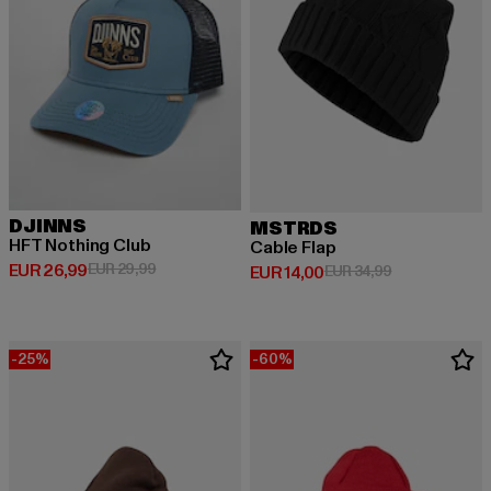
DJINNS
MSTRDS
HFT Nothing Club
Cable Flap
Derzeitiger Preis: EUR 26,99
Aktionspreis: EUR 29,99
EUR 26,99
EUR 29,99
Derzeitiger Preis: EUR 14,00
Aktionspreis: 
EUR 14,00
EUR 34,99
-25%
-60%