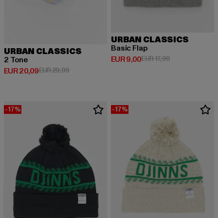
URBAN CLASSICS
Basic Flap
URBAN CLASSICS
Derzeitiger Preis: EUR 9,00
Aktionspreis: EU
EUR 9,00
EUR 17,99
2 Tone
Derzeitiger Preis: EUR 20,09
Aktionspreis: EUR 29,99
EUR 20,09
EUR 29,99
-17%
-17%