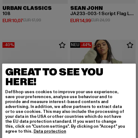
URBAN CLASSICS
SEAN JOHN
108
JA233-003-1 Script Flag Label Short Beanie
Derzeitiger Preis: EUR 10,07
Aktionspreis: EUR 17,99
Derzeitiger Preis: EUR 14,99
Aktionspreis: 
EUR 10,07
EUR 17,99
EUR 14,99
EUR 24,99
-40%
NEU
-44%
GREAT TO SEE YOU
HERE!
DefShop uses cookies to improve your use experience,
save your preferences, analyse use behaviour and to
provide and measure interest-based contents and
advertising. In addition, we allow partners to extract data
or to use cookies. This may also include the processing of
your data in the USA or other countries which do not have
the EU data protection standard. If you want to change
this, click on "Custom settings". By clicking on "Accept" you
URBAN CLASSICS
URBAN CLASSICS
agree to this.
Data protection
Leather Imitation
Sherpa