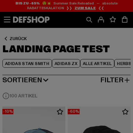
BIS ZU -65%
😲💥 Summer Sale Reloaded — absolute
Zum
Zum
Zum
RABATTESKALATION ❯❯
ZUM SALE
❮❮
Inhalt
Fußzeile
Produktraster
springen
springen
springen
ZURÜCK
LANDING PAGE TEST
ADIDAS STAN SMITH
ADIDAS ZX
ALLE ARTIKEL
HERBS
SORTIEREN
FILTER
BELIEBTESTE
100 ARTIKEL
-10%
-60%