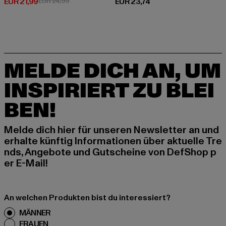
Derzeitiger Preis: EUR 21,99
Aktionspreis: EUR 24,99
Derzeitiger Preis: EUR 23,74
EUR 21,99
EUR 24,99
EUR 23,74
MELDE DICH AN, UM
INSPIRIERT ZU BLEI
BEN!
Melde dich hier für unseren Newsletter an und
erhalte künftig Informationen über aktuelle Tre
nds, Angebote und Gutscheine von DefShop p
er E-Mail!
An welchen Produkten bist du interessiert?
MÄNNER
FRAUEN