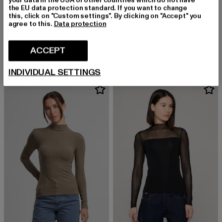
the EU data protection standard. If you want to change
this, click on "Custom settings". By clicking on "Accept" you
agree to this.
Data protection
ESTELOU
ESTELOU
Rib
Rib push
Derzeitiger Preis: EUR 33,11
Derzeitiger Preis: EUR 29,15
Aktionspreis: 
ACCEPT
EUR 33,11
EUR 29,15
EUR 35,99
INDIVIDUAL SETTINGS