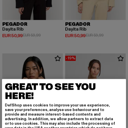
PEGADOR
PEGADOR
Dayita Rib
Dayita Rib
Derzeitiger Preis: EUR 50,99
Aktionspreis: EUR 59,99
Derzeitiger Preis: EUR 50,99
Aktionspreis:
EUR 50,99
EUR 59,99
EUR 50,99
EUR 59,99
-19%
GREAT TO SEE YOU
HERE!
DefShop uses cookies to improve your use experience,
save your preferences, analyse use behaviour and to
provide and measure interest-based contents and
advertising. In addition, we allow partners to extract data
or to use cookies. This may also include the processing of
your data in the USA or other countries which do not have