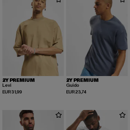
2Y PREMIUM
2Y PREMIUM
Levi
Guido
Derzeitiger Preis: EUR 31,99
Derzeitiger Preis: EUR 23,74
EUR 31,99
EUR 23,74