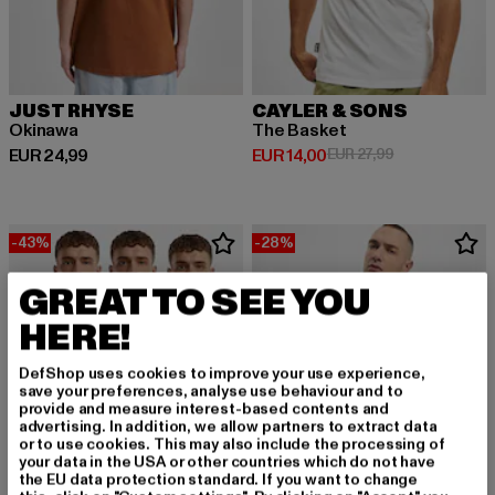
JUST RHYSE
CAYLER & SONS
Okinawa
The Basket
Derzeitiger Preis: EUR 24,99
Derzeitiger Preis: EUR 14,00
Aktionspreis: 
EUR 24,99
EUR 14,00
EUR 27,99
-43%
-28%
GREAT TO SEE YOU
HERE!
DefShop uses cookies to improve your use experience,
save your preferences, analyse use behaviour and to
provide and measure interest-based contents and
advertising. In addition, we allow partners to extract data
or to use cookies. This may also include the processing of
your data in the USA or other countries which do not have
the EU data protection standard. If you want to change