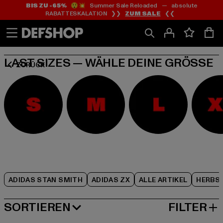
BIS ZU -65%
😲💥 Summer Sale Reloaded — absolute
Zum
Zum
Zum
RABATTESKALATION ❯❯
ZUM SALE
❮❮
Inhalt
Fußzeile
Produktraster
springen
springen
springen
LAST SIZES — WÄHLE DEINE GRÖSSE
ZURÜCK
ADIDAS STAN SMITH
ADIDAS ZX
ALLE ARTIKEL
HERBS
SORTIEREN
FILTER
BELIEBTESTE