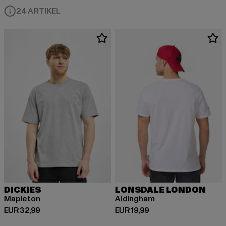
24 ARTIKEL
DICKIES
LONSDALE LONDON
Mapleton
Aldingham
Derzeitiger Preis: EUR 32,99
Derzeitiger Preis: EUR 19,99
EUR 32,99
EUR 19,99