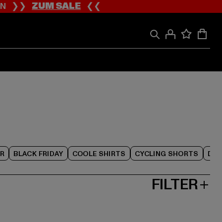
ION ❯❯
ZUM SALE
❮❮
R
BLACK FRIDAY
COOLE SHIRTS
CYCLING SHORTS
DAM
FILTER