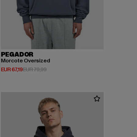
PEGADOR
Morcote Oversized
Derzeitiger Preis: EUR 67,19
Aktionspreis: EUR 79,99
EUR 67,19
EUR 79,99