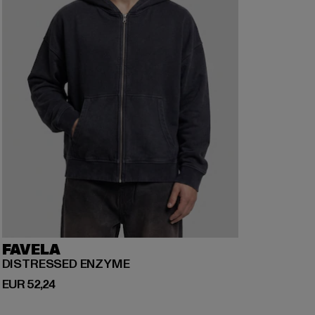
FAVELA
DISTRESSED ENZYME
Derzeitiger Preis: EUR 52,24
EUR 52,24