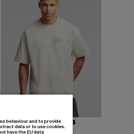
se behaviour and to provide
ANOTHER COTTON LAB
xtract data or to use cookies.
Dinner With Friends
not have the EU data