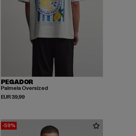
PEGADOR
Palmela Oversized
Derzeitiger Preis: EUR 39,99
EUR 39,99
-59%