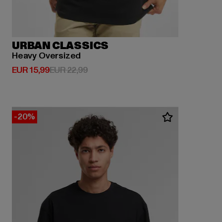
URBAN CLASSICS
Heavy Oversized
Derzeitiger Preis: EUR 15,99
Aktionspreis: EUR 22,99
EUR 15,99
EUR 22,99
-20%