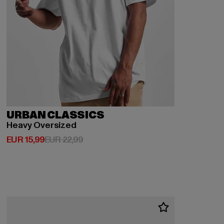
URBAN CLASSICS
Heavy Oversized
Derzeitiger Preis: EUR 15,99
Aktionspreis: EUR 22,99
EUR 15,99
EUR 22,99