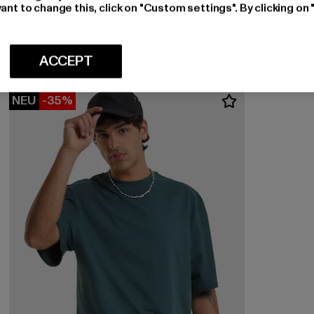
PAS DE MONACO
ant to change this, click on "Custom settings". By clicking on 
BRODERIE
Derzeitiger Preis: EUR 33,24
EUR 33,24
ACCEPT
NEU
-35%