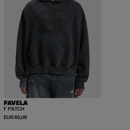
FAVELA
F PATCH
Derzeitiger Preis: EUR 65,09
EUR 65,09