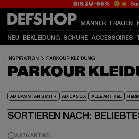
BIS ZU -65%
😲💥 Sum
MÄNNER
FRAUEN
NEU
BEKLEIDUNG
SCHUHE
ACCESSOIRES
INSPIRATION
PARKOUR KLEIDUNG
PARKOUR KLEI
ADIDAS STAN SMITH
ADIDAS ZX
ALLE ARTIKEL
HER
SORTIEREN NACH:
BELIEBTE
2,976 ARTIKEL