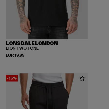
LONSDALE LONDON
LION TWO TONE
Derzeitiger Preis: EUR 19,99
EUR 19,99
-16%