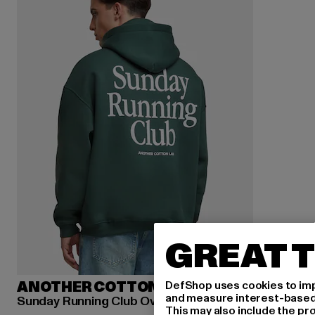
GREAT T
DefShop uses cookies to imp
ANOTHER COTTON LAB
and measure interest-based c
Sunday Running Club Oversized
This may also include the pr