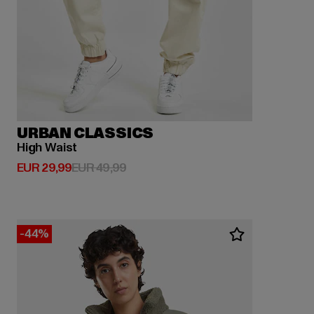
URBAN CLASSICS
High Waist
Derzeitiger Preis: EUR 29,99
Aktionspreis: EUR 49,99
EUR 29,99
EUR 49,99
-44%