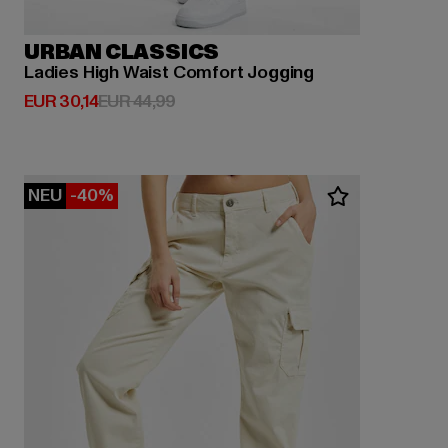
URBAN CLASSICS
Ladies High Waist Comfort Jogging
Derzeitiger Preis: EUR 30,14
Aktionspreis: EUR 44,99
EUR 30,14
EUR 44,99
NEU
-40%