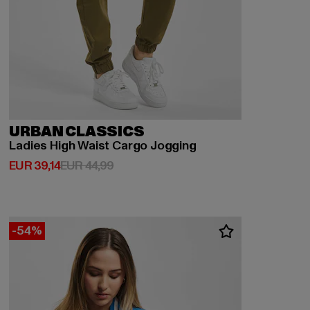
URBAN CLASSICS
Ladies High Waist Cargo Jogging
Derzeitiger Preis: EUR 39,14
Aktionspreis: EUR 44,99
EUR 39,14
EUR 44,99
-54%