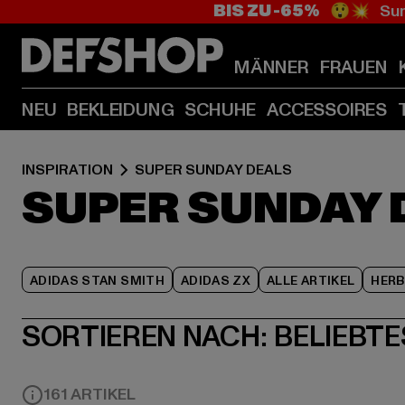
BIS ZU -65%
😲💥 Sum
MÄNNER
FRAUEN
NEU
BEKLEIDUNG
SCHUHE
ACCESSOIRES
INSPIRATION
SUPER SUNDAY DEALS
SUPER SUNDAY 
ADIDAS STAN SMITH
ADIDAS ZX
ALLE ARTIKEL
HER
SORTIEREN NACH:
BELIEBTE
161 ARTIKEL