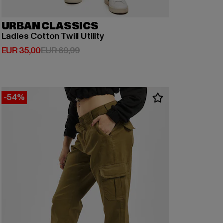
URBAN CLASSICS
Ladies Cotton Twill Utility
Derzeitiger Preis: EUR 35,00
Aktionspreis: EUR 69,99
EUR 35,00
EUR 69,99
-54%