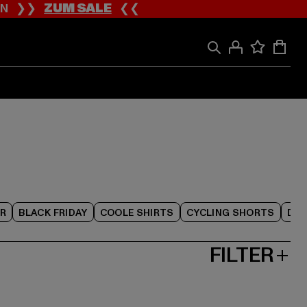
ION ❯❯
ZUM SALE
❮❮
R
BLACK FRIDAY
COOLE SHIRTS
CYCLING SHORTS
DAM
FILTER