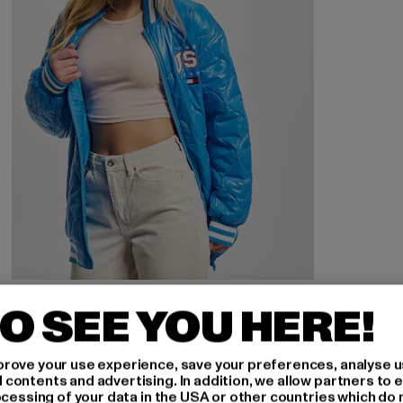
TOMMY JEANS
O SEE YOU HERE!
Shiny Oversized Quilt
Derzeitiger Preis: EUR 92,00
Aktionspreis: EUR 199,99
EUR 92,00
EUR 199,99
rove your use experience, save your preferences, analyse u
ontents and advertising. In addition, we allow partners to e
ocessing of your data in the USA or other countries which do 