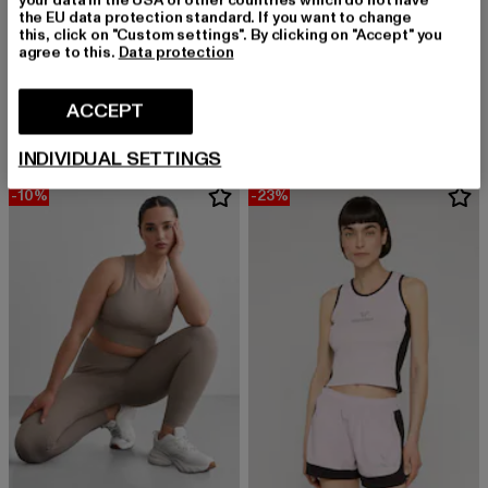
the EU data protection standard. If you want to change
this, click on "Custom settings". By clicking on "Accept" you
agree to this.
Data protection
HUMMEL
HUMMEL
Slim Fit Trikot
Basic Logotap
Derzeitiger Preis: EUR 18,90
Aktionspreis: EUR 44,99
Derzeitiger Preis: EUR 18,99
Aktionspreis: 
ACCEPT
EUR 18,90
EUR 44,99
EUR 18,99
EUR 24,99
INDIVIDUAL SETTINGS
-10%
-23%