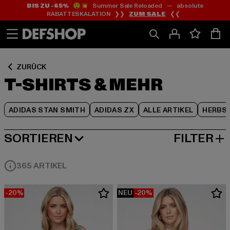
BIS ZU -65%
😲💥 Summer Sale Reloaded — absolute
Zum
Zum
Zum
RABATTESKALATION ❯❯
ZUM SALE
❮❮
Inhalt
Fußzeile
Produktraster
springen
springen
springen
ZURÜCK
T-SHIRTS & MEHR
ADIDAS STAN SMITH
ADIDAS ZX
ALLE ARTIKEL
HERBS
SORTIEREN
FILTER
BELIEBTESTE
365 ARTIKEL
-20%
NEU
-20%