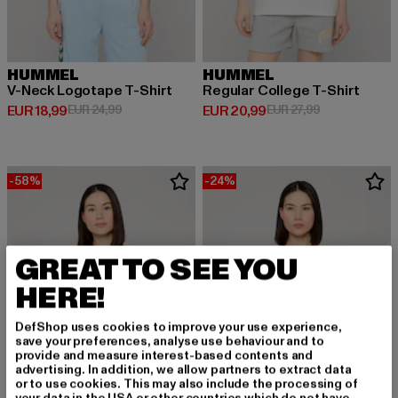
HUMMEL
HUMMEL
V-Neck Logotape T-Shirt
Regular College T-Shirt
Derzeitiger Preis: EUR 18,99
Aktionspreis: EUR 24,99
Derzeitiger Preis: EUR 20,99
Aktionspreis: 
EUR 18,99
EUR 24,99
EUR 20,99
EUR 27,99
-58%
-24%
GREAT TO SEE YOU
HERE!
DefShop uses cookies to improve your use experience,
save your preferences, analyse use behaviour and to
provide and measure interest-based contents and
advertising. In addition, we allow partners to extract data
or to use cookies. This may also include the processing of
your data in the USA or other countries which do not have