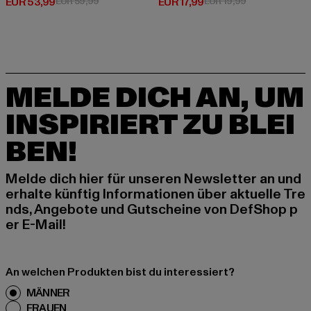
Derzeitiger Preis: EUR 53,99
Aktionspreis: EUR 59,99
Derzeitiger Preis: EUR 17,99
Aktionspreis: E
EUR 53,99
EUR 59,99
EUR 17,99
EUR 19,99
MELDE DICH AN, UM
INSPIRIERT ZU BLEI
BEN!
Melde dich hier für unseren Newsletter an und
erhalte künftig Informationen über aktuelle Tre
nds, Angebote und Gutscheine von DefShop p
er E-Mail!
An welchen Produkten bist du interessiert?
MÄNNER
FRAUEN