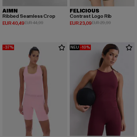
AIMN
FELICIOUS
Ribbed Seamless Crop
Contrast Logo Rib
Derzeitiger Preis: EUR 40,49
Aktionspreis: EUR 44,99
Derzeitiger Preis: EUR 23,09
Aktionspreis:
EUR 40,49
EUR 44,99
EUR 23,09
EUR 29,99
-37%
NEU
-10%