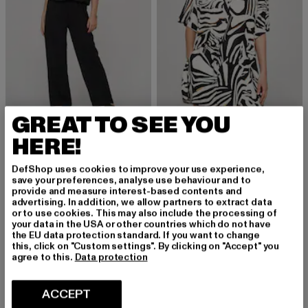
GREAT TO SEE YOU
CLOUD5IVE
CLOUD5IVE
HERE!
Set
Cloud5ive Set Shorts and Blouse
Derzeitiger Preis: EUR 39,99
Derzeitiger Preis: EUR 34,19
Aktionspreis: 
EUR 39,99
EUR 34,19
EUR 59,99
DefShop uses cookies to improve your use experience,
save your preferences, analyse use behaviour and to
provide and measure interest-based contents and
advertising. In addition, we allow partners to extract data
or to use cookies. This may also include the processing of
your data in the USA or other countries which do not have
the EU data protection standard. If you want to change
this, click on "Custom settings". By clicking on "Accept" you
agree to this.
Data protection
ACCEPT