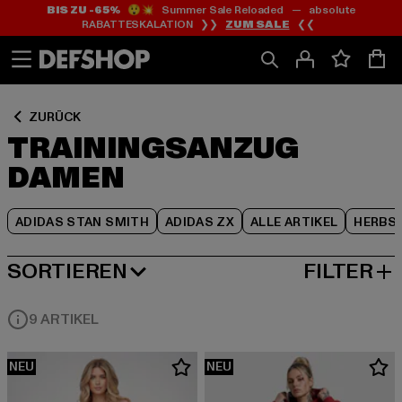
BIS ZU -65%
😲💥 Summer Sale Reloaded — absolute
Zum
Zum
Zum
RABATTESKALATION ❯❯
ZUM SALE
❮❮
Inhalt
Fußzeile
Produktraster
springen
springen
springen
ZURÜCK
TRAININGSANZUG
DAMEN
ADIDAS STAN SMITH
ADIDAS ZX
ALLE ARTIKEL
HERBS
SORTIEREN
FILTER
BELIEBTESTE
9 ARTIKEL
NEU
NEU