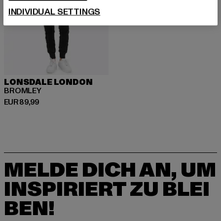
INDIVIDUAL SETTINGS
LONSDALE LONDON
BROMLEY
Derzeitiger Preis: EUR 89,99
EUR 89,99
MELDE DICH AN, UM
INSPIRIERT ZU BLEI
BEN!