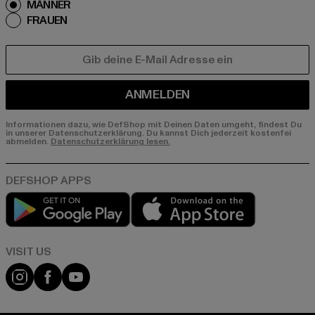
MÄNNER
FRAUEN
E-MAIL
ANMELDEN
Informationen dazu, wie DefShop mit Deinen Daten umgeht, findest Du
in unserer Datenschutzerklärung. Du kannst Dich jederzeit kostenfei
abmelden.
Datenschutzerklärung lesen.
Play market
App store
Visit our Instagram page:
Visit our Facebook page:
Visit our YouTube channel: