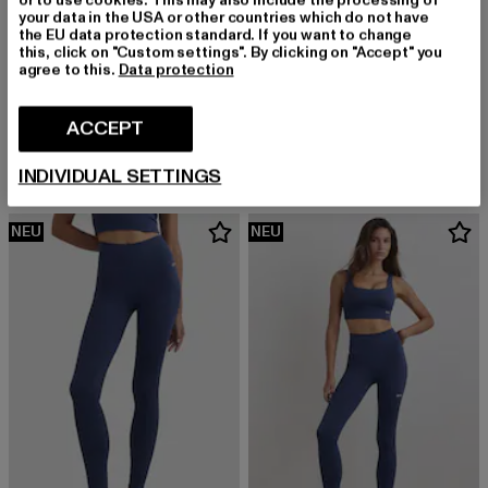
or to use cookies. This may also include the processing of
your data in the USA or other countries which do not have
the EU data protection standard. If you want to change
this, click on "Custom settings". By clicking on "Accept" you
agree to this.
Data protection
AIMN
AIMN
Ribbed Performance
Essential Pocket
ACCEPT
Derzeitiger Preis: EUR 53,99
Aktionspreis: EUR 59,99
Derzeitiger Preis: EUR 79,99
EUR 53,99
EUR 59,99
EUR 79,99
INDIVIDUAL SETTINGS
NEU
NEU