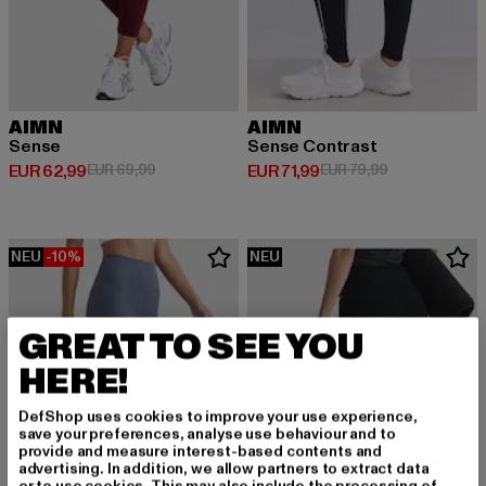
AIMN
AIMN
Sense
Sense Contrast
Derzeitiger Preis: EUR 62,99
Aktionspreis: EUR 69,99
Derzeitiger Preis: EUR 71,99
Aktionspreis: 
EUR 62,99
EUR 69,99
EUR 71,99
EUR 79,99
NEU
-10%
NEU
GREAT TO SEE YOU
HERE!
DefShop uses cookies to improve your use experience,
save your preferences, analyse use behaviour and to
provide and measure interest-based contents and
advertising. In addition, we allow partners to extract data