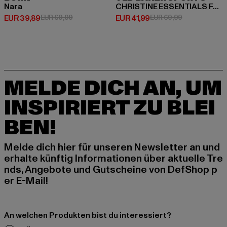
Nara
CHRISTINE ESSENTIALS FLARE LEGGINGS
Derzeitiger Preis: EUR 39,89
Aktionspreis: EUR 69,99
Derzeitiger Preis: EUR 41,99
Aktionspreis:
EUR 39,89
EUR 69,99
EUR 41,99
EUR 69,99
MELDE DICH AN, UM
INSPIRIERT ZU BLEI
BEN!
Melde dich hier für unseren Newsletter an und
erhalte künftig Informationen über aktuelle Tre
nds, Angebote und Gutscheine von DefShop p
er E-Mail!
An welchen Produkten bist du interessiert?