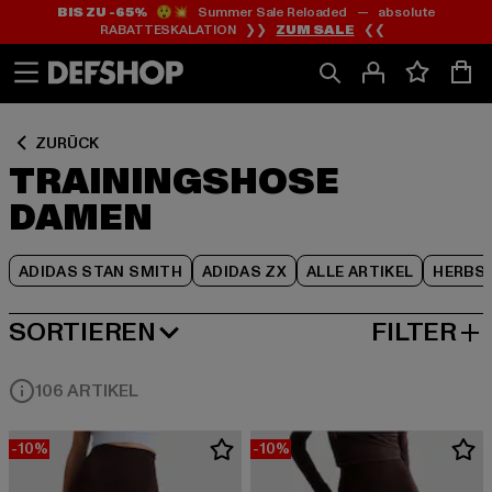
BIS ZU -65%
😲💥 Summer Sale Reloaded — absolute
Zum
Zum
Zum
RABATTESKALATION ❯❯
ZUM SALE
❮❮
Inhalt
Fußzeile
Produktraster
springen
springen
springen
ZURÜCK
TRAININGSHOSE
DAMEN
ADIDAS STAN SMITH
ADIDAS ZX
ALLE ARTIKEL
HERBS
SORTIEREN
FILTER
BELIEBTESTE
106 ARTIKEL
-10%
-10%