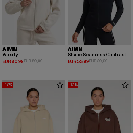
AIMN
AIMN
Varsity
Shape Seamless Contrast
Derzeitiger Preis: EUR 80,99
Aktionspreis: EUR 89,99
Derzeitiger Preis: EUR 53,99
Aktionspreis:
EUR 80,99
EUR 89,99
EUR 53,99
EUR 59,99
-17%
-17%