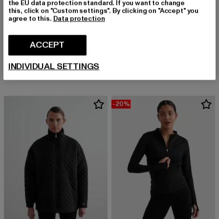
the EU data protection standard. If you want to change
this, click on "Custom settings". By clicking on "Accept" you
agree to this.
Data protection
ACCEPT
PEGADOR
AIMN
Altea Oversized
Oversized Quilted Jacket
Derzeitiger Preis: EUR 74,69
Aktionspreis: EUR 89,99
Derzeitiger Preis: EUR 161,99
Aktionspreis
EUR 74,69
EUR 89,99
EUR 161,99
EUR 179,99
INDIVIDUAL SETTINGS
-20%