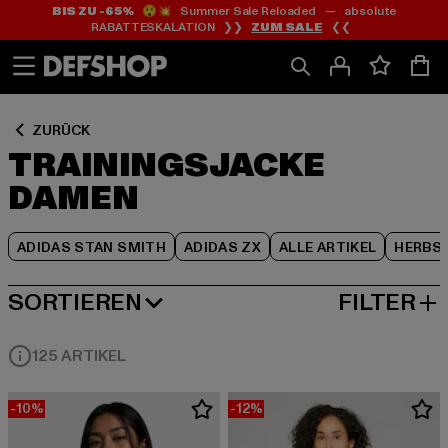
BIS ZU -65%
😲💥 Summer Sale Reloaded — absolute
Zum
Zum
Zum
RABATTESKALATION ❯❯
ZUM SALE
❮❮
Inhalt
Fußzeile
Produktraster
springen
springen
springen
ZURÜCK
TRAININGSJACKE
DAMEN
ADIDAS STAN SMITH
ADIDAS ZX
ALLE ARTIKEL
HERBS
SORTIEREN
FILTER
BELIEBTESTE
125 ARTIKEL
-10%
-12%