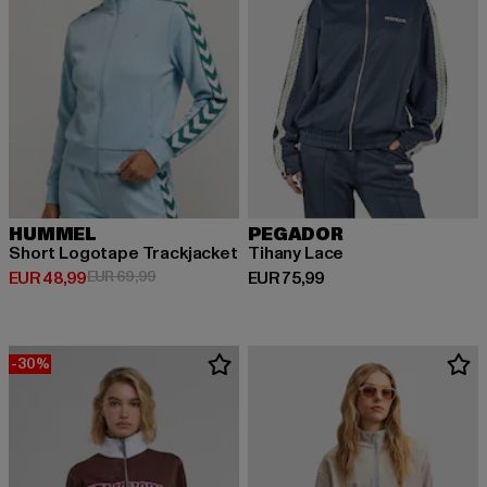
HUMMEL
PEGADOR
Short Logotape Trackjacket
Tihany Lace
Derzeitiger Preis: EUR 48,99
Aktionspreis: EUR 69,99
Derzeitiger Preis: EUR 75,99
EUR 48,99
EUR 69,99
EUR 75,99
-30%