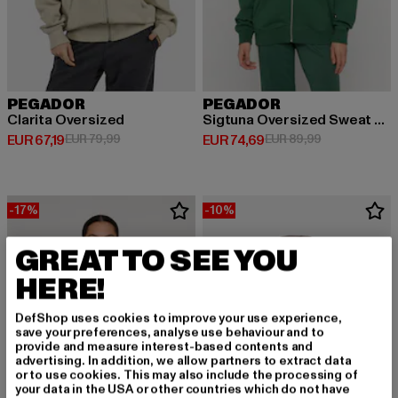
PEGADOR
PEGADOR
Clarita Oversized
Sigtuna Oversized Sweat Jacket
Derzeitiger Preis: EUR 67,19
Aktionspreis: EUR 79,99
Derzeitiger Preis: EUR 74,69
Aktionspreis:
EUR 67,19
EUR 79,99
EUR 74,69
EUR 89,99
-17%
-10%
GREAT TO SEE YOU
HERE!
DefShop uses cookies to improve your use experience,
save your preferences, analyse use behaviour and to
provide and measure interest-based contents and
advertising. In addition, we allow partners to extract data
or to use cookies. This may also include the processing of
your data in the USA or other countries which do not have