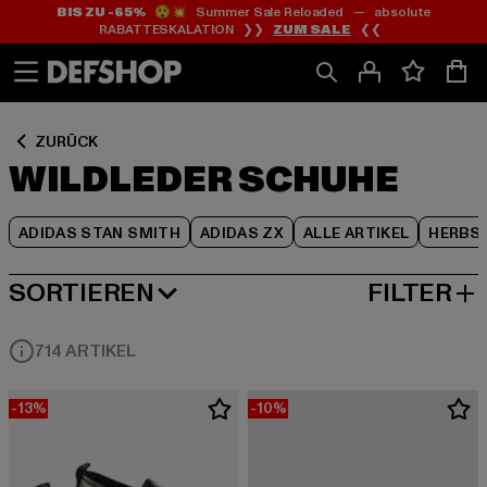
BIS ZU -65%
😲💥 Summer Sale Reloaded — absolute
Zum
Zum
Zum
RABATTESKALATION ❯❯
ZUM SALE
❮❮
Inhalt
Fußzeile
Produktraster
springen
springen
springen
ZURÜCK
WILDLEDER SCHUHE
ADIDAS STAN SMITH
ADIDAS ZX
ALLE ARTIKEL
HERBS
SORTIEREN
FILTER
BELIEBTESTE
714 ARTIKEL
-13%
-10%