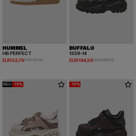
HUMMEL
BUFFALO
HB PERFECT
1339-14
Derzeitiger Preis: EUR 52,79
Aktionspreis: EUR 79,99
Derzeitiger Preis: EUR 194,39
Aktionsprei
EUR 52,79
EUR 79,99
EUR 194,39
EUR 239,99
NEU
-19%
-19%