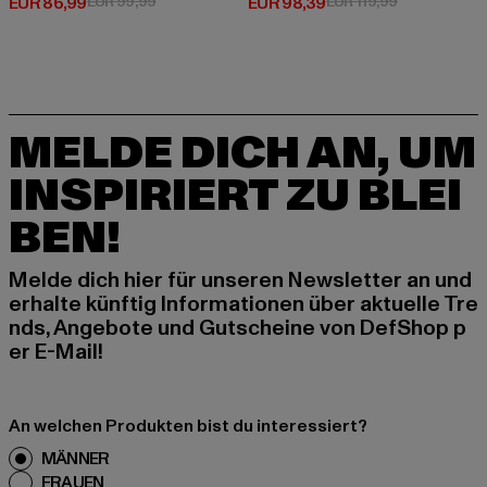
Derzeitiger Preis: EUR 86,99
Aktionspreis: EUR 99,99
Derzeitiger Preis: EUR 98,39
Aktionspreis:
EUR 86,99
EUR 99,99
EUR 98,39
EUR 119,99
MELDE DICH AN, UM
INSPIRIERT ZU BLEI
BEN!
Melde dich hier für unseren Newsletter an und
erhalte künftig Informationen über aktuelle Tre
nds, Angebote und Gutscheine von DefShop p
er E-Mail!
An welchen Produkten bist du interessiert?
MÄNNER
FRAUEN