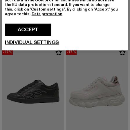
the EU data protection standard. If you want to change
this, click on "Custom settings". By clicking on "Accept" you
agree to this.
Data protection
BUFFALO
BUFFALO
CLD CHAI
BINARY GLAM
Derzeitiger Preis: EUR 98,39
Aktionspreis: EUR 119,99
Derzeitiger Preis: EUR 114,79
Aktionspreis
ACCEPT
EUR 98,39
EUR 119,99
EUR 114,79
EUR 139,99
INDIVIDUAL SETTINGS
-17%
-17%