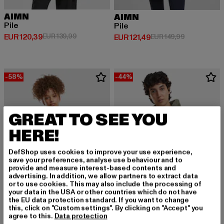
AIMN
AIMN
Pile
Pile
Derzeitiger Preis: EUR 120,39
Aktionspreis: EUR 139,99
EUR 120,39
EUR 139,99
Derzeitiger Preis: EUR 121,49
Aktionspreis
EUR 121,49
EUR 149,99
-58%
-44%
GREAT TO SEE YOU
HERE!
DefShop uses cookies to improve your use experience,
save your preferences, analyse use behaviour and to
provide and measure interest-based contents and
advertising. In addition, we allow partners to extract data
or to use cookies. This may also include the processing of
your data in the USA or other countries which do not have
the EU data protection standard. If you want to change
this, click on "Custom settings". By clicking on "Accept" you
AIMN
URBAN CLASSICS
agree to this.
Data protection