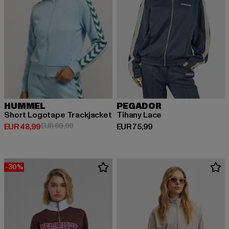
HUMMEL
PEGADOR
Short Logotape Trackjacket
Tihany Lace
Derzeitiger Preis: EUR 48,99
Aktionspreis: EUR 69,99
Derzeitiger Preis: EUR 75,99
EUR 48,99
EUR 69,99
EUR 75,99
-30%