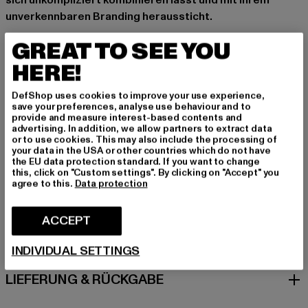
sich unkompliziert kombinieren lässt und mit ihrem
unverkennbaren Branding heraussticht.
Anlass: Sport, Alltag, Bequem, Chillen, Sportlich, Freizeit
GREAT TO SEE YOU
Details: Brandlogo, Einschubtaschen
HERE!
Schnitt: Normal
Marke: UNFAIR ATHLETICS
DefShop uses cookies to improve your use experience,
Kat.: Bekleidung
save your preferences, analyse use behaviour and to
provide and measure interest-based contents and
Farbe: rot
advertising. In addition, we allow partners to extract data
Hersteller Farbe: red
or to use cookies. This may also include the processing of
your data in the USA or other countries which do not have
Materialzusammensetzung: 100% Polyester
the EU data protection standard. If you want to change
Art.Nr: UNFR26-133-00199
this, click on "Custom settings". By clicking on "Accept" you
agree to this.
Data protection
GRÖSSE & PASSFORM
ACCEPT
PFLEGEHINWEISE
INDIVIDUAL SETTINGS
LIEFERUNG & RÜCKGABE