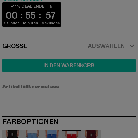
-11% DEAL ENDET IN
00
55
56
Stunden
Minuten
Sekunden
SIZE
GRÖSSE
AUSWÄHLEN
IN DEN WARENKORB
Artikel fällt normal aus
FARBOPTIONEN