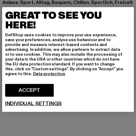
Anlass: Sport, Alltag, Bequem, Chillen, Sportlich, Freizeit
Details: Brandlogo, Einschubtaschen
GREAT TO SEE YOU
Schnitt: Normal
HERE!
Marke: UNFAIR ATHLETICS
Kat.: Bekleidung
DefShop uses cookies to improve your use experience,
Farbe: blau
save your preferences, analyse use behaviour and to
provide and measure interest-based contents and
Hersteller Farbe: skyblue/royal
advertising. In addition, we allow partners to extract data
Materialzusammensetzung: 100% Polyester
or to use cookies. This may also include the processing of
your data in the USA or other countries which do not have
Art.Nr: UNFR26-133-23725
the EU data protection standard. If you want to change
this, click on "Custom settings". By clicking on "Accept" you
agree to this.
Data protection
GRÖSSE & PASSFORM
ACCEPT
PFLEGEHINWEISE
INDIVIDUAL SETTINGS
LIEFERUNG & RÜCKGABE