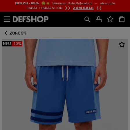
BIS ZU -65%
😲💥 Summer Sale Reloaded — absolute
Zum
Zum
RABATTESKALATION ❯❯
ZUM SALE
❮❮
Inhalt
Fußzeile
springen
springen
ZURÜCK
NEU
-10%