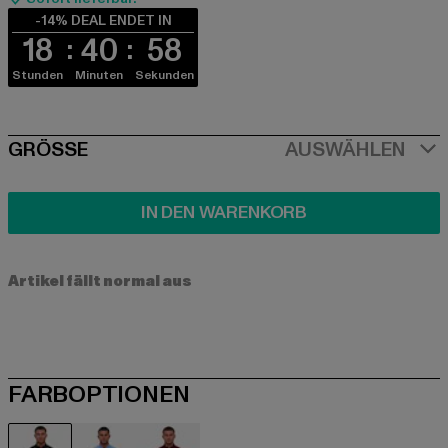
-14% DEAL ENDET IN
18
40
57
Stunden
Minuten
Sekunden
SIZE
GRÖSSE
AUSWÄHLEN
IN DEN WARENKORB
Artikel fällt normal aus
FARBOPTIONEN