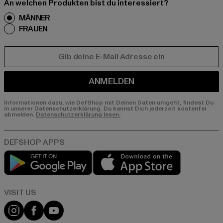
An welchen Produkten bist du interessiert?
MÄNNER
FRAUEN
E-MAIL
ANMELDEN
Informationen dazu, wie DefShop mit Deinen Daten umgeht, findest Du
in unserer Datenschutzerklärung. Du kannst Dich jederzeit kostenfei
abmelden.
Datenschutzerklärung lesen.
Play market
App store
Visit our Instagram page:
Visit our Facebook page:
Visit our YouTube channel: