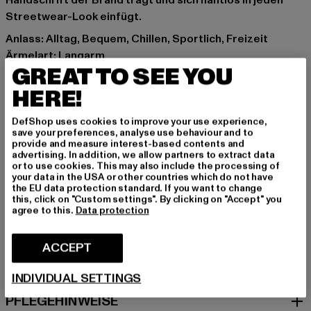
Handschrift der Brand trägt und sich nahtlos in jeden
Streetwear-Look einfügt.
Anlass: Alltag, Bequem, Chillen, Sportlich, Freizeit
Ärmelart: Langarm
GREAT TO SEE YOU
Verschlussarten: Reißverschluss
Details: Brandlogo, Rippstrickbündchen,
HERE!
Einschubtaschen
DefShop uses cookies to improve your use experience,
Schnitt: Normal
save your preferences, analyse use behaviour and to
Marke: UNFAIR ATHLETICS
provide and measure interest-based contents and
advertising. In addition, we allow partners to extract data
Kat.: Übergangsjacken
or to use cookies. This may also include the processing of
Farbe: schwarz
your data in the USA or other countries which do not have
the EU data protection standard. If you want to change
Hersteller Farbe: black/red/blue
this, click on "Custom settings". By clicking on "Accept" you
Materialzusammensetzung: 100% Polyester
agree to this.
Data protection
Art.Nr: UNFR26-132-04521
ACCEPT
GRÖSSE & PASSFORM
INDIVIDUAL SETTINGS
PFLEGEHINWEISE