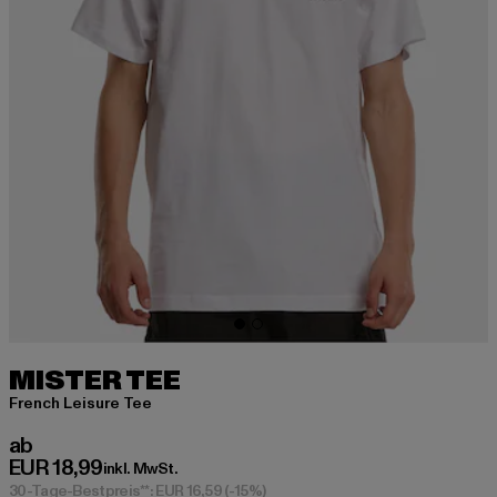
MISTER TEE
French Leisure Tee
Derzeitiger Preis: ab EUR 18,99
ab
EUR 18,99
inkl. MwSt.
30-Tage-Bestpreis**: EUR 16,59
(-15%)