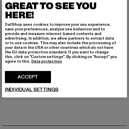
GREAT TO SEE YOU
Materialzusammensetzung: 100% Baumwolle
HERE!
Art.Nr: MT4112-00220
DefShop uses cookies to improve your use experience,
Hersteller: TB International GmbH |
info@tbint.de
save your preferences, analyse use behaviour and to
Dr.-Robert-Murjahn-Straße 7 | 64372 Ober-Ramstadt |
provide and measure interest-based contents and
advertising. In addition, we allow partners to extract data
DE
or to use cookies. This may also include the processing of
your data in the USA or other countries which do not have
the EU data protection standard. If you want to change
this, click on "Custom settings". By clicking on "Accept" you
GRÖSSE & PASSFORM
agree to this.
Data protection
PFLEGEHINWEISE
ACCEPT
LIEFERUNG & RÜCKGABE
INDIVIDUAL SETTINGS