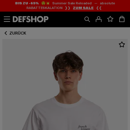
BIS ZU -65%
😲💥 Summer Sale Reloaded — absolute
Zum
Zum
RABATTESKALATION ❯❯
ZUM SALE
❮❮
Inhalt
Fußzeile
springen
springen
ZURÜCK