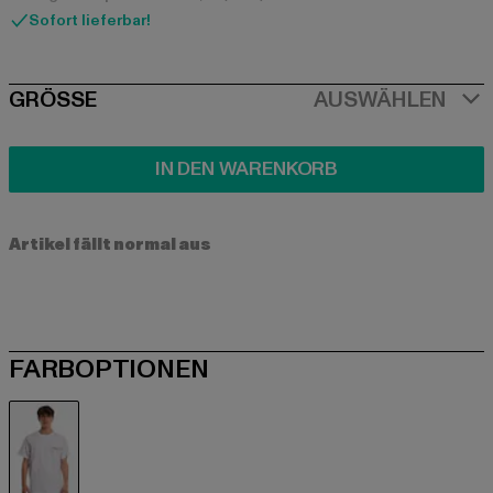
Sofort lieferbar!
SIZE
GRÖSSE
AUSWÄHLEN
IN DEN WARENKORB
Artikel fällt normal aus
FARBOPTIONEN