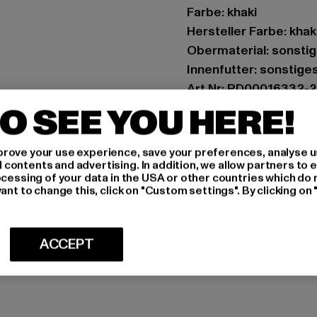
Farbe: khaki
Hersteller Farbe: kha
Obermaterial: sonstig
Innenfutter: sonstige
Art.Nr: PD00016332-
O SEE YOU HERE!
Hersteller: Buffalo B
Schanzenstraße 41 | 5
rove your use experience, save your preferences, analyse u
ontents and advertising. In addition, we allow partners to e
ocessing of your data in the USA or other countries which do 
GRÖSSE 
ant to change this, click on "Custom settings". By clicking on 
PFLEGEHINWE
ACCEPT
LIEFERUNG &