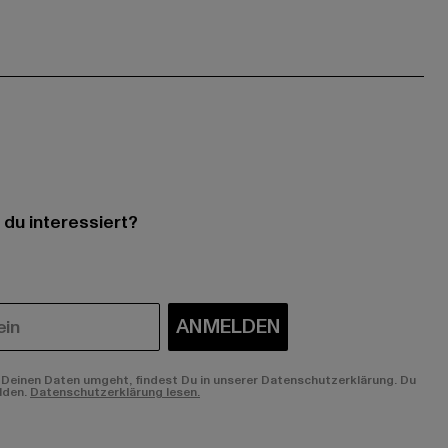
 du interessiert?
ANMELDEN
Deinen Daten umgeht, findest Du in unserer Datenschutzerklärung. Du
lden.
Datenschutzerklärung lesen.