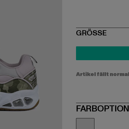
SIZE
GRÖSSE
Artikel fällt norma
FARBOPTIO