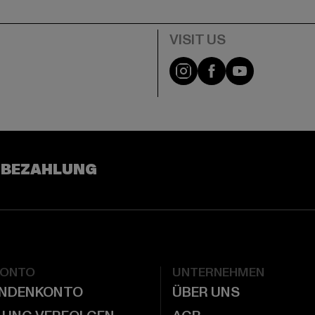
e
Visit our Instagram pa
Visit our Facebo
Visit our Y
 BEZAHLUNG
KONTO
UNTERNEHMEN
UNDENKONTO
ÜBER UNS