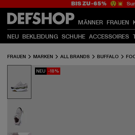
BIS ZU -65%
😲💥 Sum
MÄNNER
FRAUEN
NEU
BEKLEIDUNG
SCHUHE
ACCESSOIRES
FRAUEN
MARKEN
ALL BRANDS
BUFFALO
FO
NEU
-18%