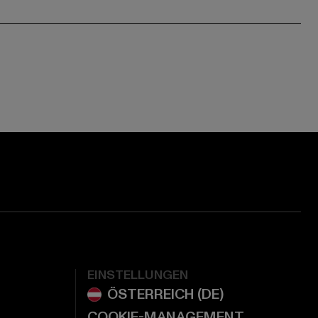
ge:
ok page:
ouTube channel:
EINSTELLUNGEN
COOKIE-MANAGEMENT