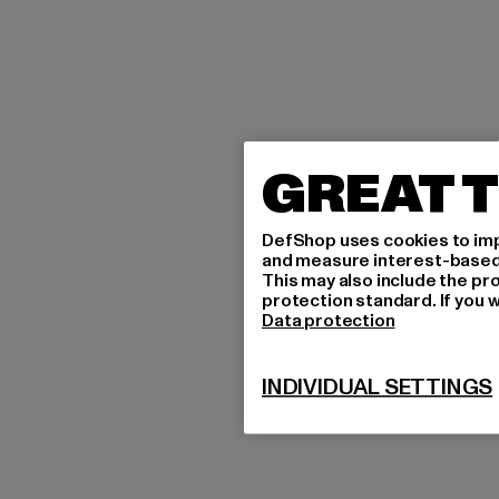
GREAT T
DefShop uses cookies to imp
and measure interest-based c
This may also include the pr
protection standard. If you w
Data protection
INDIVIDUAL SETTINGS