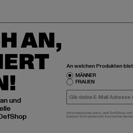
H AN,
IERT
An welchen Produkten bist
N!
MÄNNER
FRAUEN
E-MAIL
 an und
elle
Informationen dazu, wie DefShop mit 
 DefShop
kannst Dich jederzeit kostenfei abme