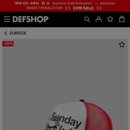
BIS ZU -65%
😲💥 Summer Sale Reloaded — absolute
Zum
Zum
RABATTESKALATION ❯❯
ZUM SALE
❮❮
Inhalt
Fußzeile
springen
springen
ZURÜCK
-38%