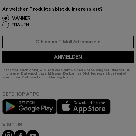
An welchen Produkten bist du interessiert?
MÄNNER
FRAUEN
E-MAIL
ANMELDEN
Informationen dazu, wie DefShop mit Deinen Daten umgeht, findest Du
in unserer Datenschutzerklärung. Du kannst Dich jederzeit kostenfei
abmelden.
Datenschutzerklärung lesen.
Play market
App store
Visit our Instagram page:
Visit our Facebook page:
Visit our YouTube channel: