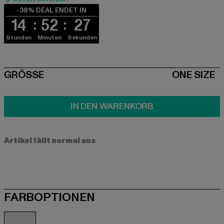
-38% DEAL ENDET IN
14
52
27
Stunden
Minuten
Sekunden
SIZE
GRÖSSE
ONE SIZE
IN DEN WARENKORB
Artikel fällt normal aus
FARBOPTIONEN