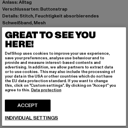
Anlass: Alltag
Verschlussarten: Buttonstrap
Details: Stitch, Feuchtigkeit absorbierendes
Schweißband, Mesh
Marke: Djinns
GREAT TO SEE YOU
Kat.: Trucker
HERE!
Farbe: weiß, rot
Hersteller Farbe: white/black
DefShop uses cookies to improve your use experience,
Materialzusammensetzung: 60% Baumwolle, 40%
save your preferences, analyse use behaviour and to
provide and measure interest-based contents and
Polyester
advertising. In addition, we allow partners to extract data
Art.Nr: 1006187-01248
or to use cookies. This may also include the processing of
your data in the USA or other countries which do not have
the EU data protection standard. If you want to change
Hersteller: Huesken Distribution GmbH & Co. KG |
this, click on "Custom settings". By clicking on "Accept" you
agree to this.
Data protection
info@djinns-shop.eu
Sandstraße 92 | 45473 Mülheim an der Ruhr | DE
ACCEPT
GRÖSSE & PASSFORM
INDIVIDUAL SETTINGS