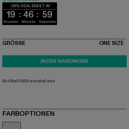
-38% DEAL ENDET IN
19
46
59
Stunden
Minuten
Sekunden
SIZE
GRÖSSE
ONE SIZE
IN DEN WARENKORB
Artikel fällt normal aus
FARBOPTIONEN