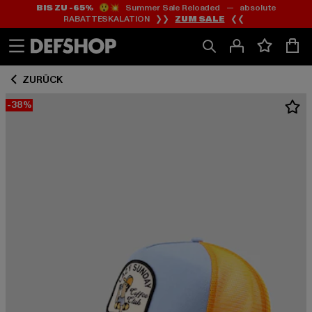
BIS ZU -65%
😲💥 Summer Sale Reloaded — absolute
Zum
Zum
RABATTESKALATION ❯❯
ZUM SALE
❮❮
Inhalt
Fußzeile
springen
springen
ZURÜCK
-38%