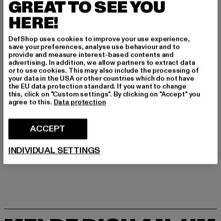
GREAT TO SEE YOU
Materialzusammensetzung: 100% Baumwolle
Art.Nr: 1006179-03238
HERE!
DefShop uses cookies to improve your use experience,
Hersteller: Huesken Distribution GmbH & Co. KG |
save your preferences, analyse use behaviour and to
info@djinns-shop.eu
provide and measure interest-based contents and
advertising. In addition, we allow partners to extract data
Sandstraße 92 | 45473 Mülheim an der Ruhr | DE
or to use cookies. This may also include the processing of
your data in the USA or other countries which do not have
the EU data protection standard. If you want to change
this, click on "Custom settings". By clicking on "Accept" you
GRÖSSE & PASSFORM
agree to this.
Data protection
PFLEGEHINWEISE
ACCEPT
LIEFERUNG & RÜCKGABE
INDIVIDUAL SETTINGS