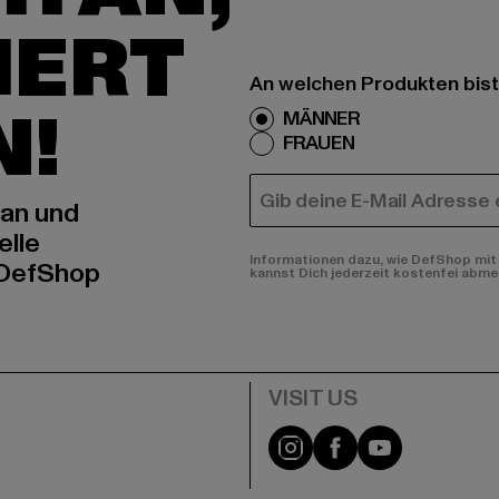
IERT
An welchen Produkten bist
N!
MÄNNER
FRAUEN
E-MAIL
 an und
elle
Informationen dazu, wie DefShop mit 
 DefShop
kannst Dich jederzeit kostenfei abme
e
Visit our Instagram pa
Visit our Facebo
Visit our Y