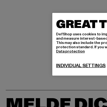
GREAT T
DefShop uses cookies to imp
and measure interest-based c
This may also include the pr
protection standard. If you w
Data protection
INDIVIDUAL SETTINGS
MELDE DIC