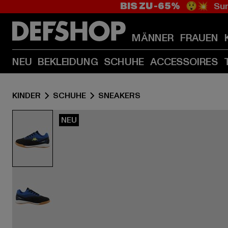
BIS ZU -65%
😲💥 Sum
MÄNNER
FRAUEN
NEU
BEKLEIDUNG
SCHUHE
ACCESSOIRES
KINDER
SCHUHE
SNEAKERS
NEU