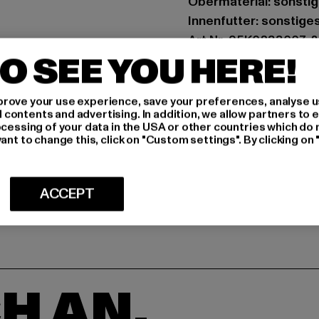
Obermaterial: sonstig
Innenfutter: sonstige
Art.Nr: 95K0233007-
O SEE YOU HERE!
GRÖSSE 
rove your use experience, save your preferences, analyse u
ontents and advertising. In addition, we allow partners to e
PFLEGEHINWE
ocessing of your data in the USA or other countries which do 
ant to change this, click on "Custom settings". By clicking on 
LIEFERUNG &
ACCEPT
H AN,