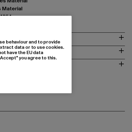
es Material
s Material
24264
& PASSFORM
se behaviour and to provide
xtract data or to use cookies.
ISE
not have the EU data
"Accept" you agree to this.
 RÜCKGABE