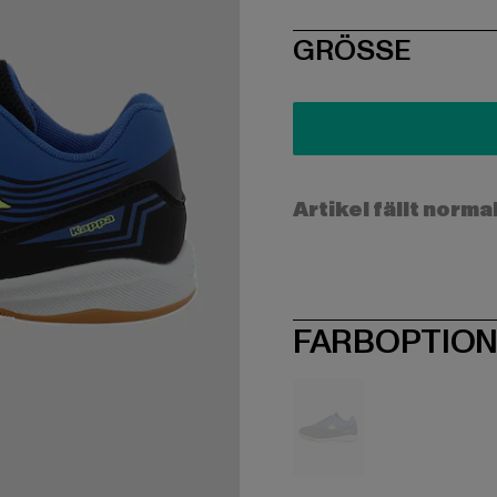
SIZE
GRÖSSE
Artikel fällt norma
FARBOPTIO
schwarz