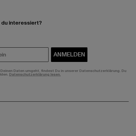
 du interessiert?
ANMELDEN
Deinen Daten umgeht, findest Du in unserer Datenschutzerklärung. Du
lden.
Datenschutzerklärung lesen.
ge:
ok page:
ouTube channel: