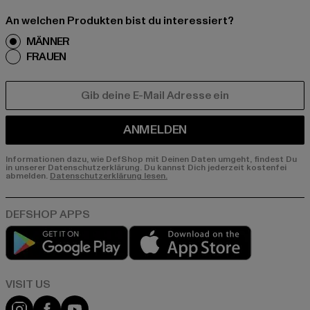
An welchen Produkten bist du interessiert?
MÄNNER
FRAUEN
E-MAIL
ANMELDEN
Informationen dazu, wie DefShop mit Deinen Daten umgeht, findest Du
in unserer Datenschutzerklärung. Du kannst Dich jederzeit kostenfei
abmelden.
Datenschutzerklärung lesen.
Play market
App store
Visit our Instagram page:
Visit our Facebook page:
Visit our YouTube channel: