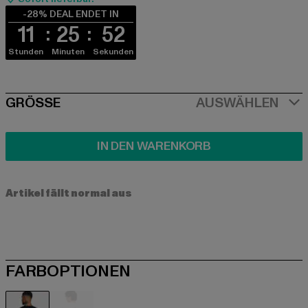
-28% DEAL ENDET IN
11
25
51
Stunden
Minuten
Sekunden
SIZE
GRÖSSE
AUSWÄHLEN
IN DEN WARENKORB
Artikel fällt normal aus
FARBOPTIONEN