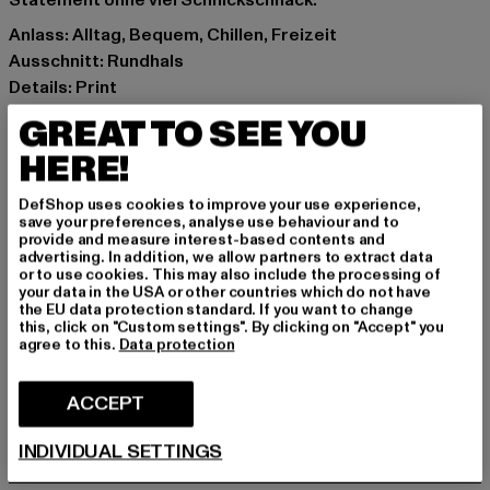
Statement ohne viel Schnickschnack.
Anlass: Alltag, Bequem, Chillen, Freizeit
Ausschnitt: Rundhals
Details: Print
Schnitt: Normal
GREAT TO SEE YOU
Marke: Mister Tee
HERE!
Kat.: T-Shirts
Farbe: schwarz
DefShop uses cookies to improve your use experience,
Hersteller Farbe: black
save your preferences, analyse use behaviour and to
provide and measure interest-based contents and
Materialzusammensetzung: 100% Baumwolle
advertising. In addition, we allow partners to extract data
Art.Nr: MT3254-00007
or to use cookies. This may also include the processing of
your data in the USA or other countries which do not have
the EU data protection standard. If you want to change
Hersteller: TB International GmbH |
info@tbint.de
this, click on "Custom settings". By clicking on "Accept" you
agree to this.
Data protection
Dr.-Robert-Murjahn-Straße 7 | 64372 Ober-Ramstadt |
DE
ACCEPT
GRÖSSE & PASSFORM
INDIVIDUAL SETTINGS