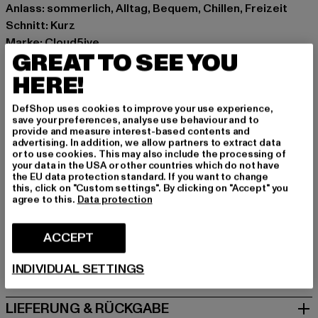
Anlass: sommerlich, Alltag, Bequem, Chillen, Freizeit
Schnitt: Kurz
Marke: Cloud5ive
GREAT TO SEE YOU
Kat.: Bekleidung
Farbe: blau
HERE!
Hersteller Farbe: blue
DefShop uses cookies to improve your use experience,
Materialzusammensetzung: 100% Polyester
save your preferences, analyse use behaviour and to
Art.Nr: CL6250-00064
provide and measure interest-based contents and
advertising. In addition, we allow partners to extract data
or to use cookies. This may also include the processing of
Hersteller: Styleboom Textilhandels GmbH & Co. KG |
your data in the USA or other countries which do not have
the EU data protection standard. If you want to change
info@77onlineshop.eu
this, click on "Custom settings". By clicking on "Accept" you
Am Kapellhof 22 | 47608 Geldern | DE
agree to this.
Data protection
ACCEPT
GRÖSSE & PASSFORM
INDIVIDUAL SETTINGS
PFLEGEHINWEISE
LIEFERUNG & RÜCKGABE