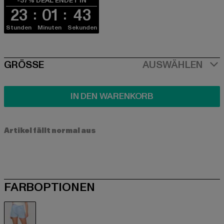
-37% DEAL ENDET IN
23
01
43
Stunden
Minuten
Sekunden
SIZE
GRÖSSE
AUSWÄHLEN
IN DEN WARENKORB
Artikel fällt normal aus
FARBOPTIONEN