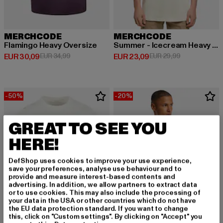
MERCHCODE
MERCHCODE
Flamingo Heavy Oversize
Summer - Icecream Heavy Oversize
Derzeitiger Preis: EUR 30,09
Aktionspreis: EUR 34,99
Derzeitiger Preis: EUR 23,09
Aktionspreis:
EUR 30,09
EUR 34,99
EUR 23,09
EUR 29,99
-50%
-20%
GREAT TO SEE YOU
HERE!
DefShop uses cookies to improve your use experience,
save your preferences, analyse use behaviour and to
provide and measure interest-based contents and
advertising. In addition, we allow partners to extract data
or to use cookies. This may also include the processing of
your data in the USA or other countries which do not have
the EU data protection standard. If you want to change
this, click on "Custom settings". By clicking on "Accept" you