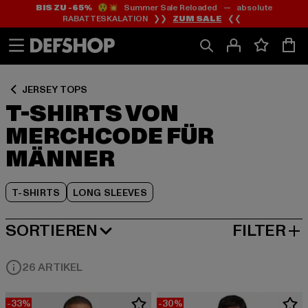
BIS ZU -65%
😲💥 Summer Sale Reloaded — absolute
Zum
Zum
Zum
RABATTESKALATION ❯❯
ZUM SALE
❮❮
Inhalt
Fußzeile
Produktraster
springen
springen
springen
JERSEY TOPS
T-SHIRTS VON
MERCHCODE FÜR
MÄNNER
T-SHIRTS
LONG SLEEVES
SORTIEREN
FILTER
BELIEBTESTE
26 ARTIKEL
-33%
-30%