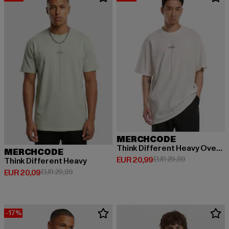
MERCHCODE
Think Different Heavy Oversized Tee
MERCHCODE
Derzeitiger Preis: EUR 20,99
Aktionspreis:
EUR 20,99
EUR 29,99
Think Different Heavy
Derzeitiger Preis: EUR 20,09
Aktionspreis: EUR 29,99
EUR 20,09
EUR 29,99
-17%