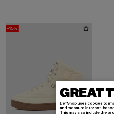
-15%
GREAT T
DefShop uses cookies to imp
and measure interest-based c
This may also include the pr