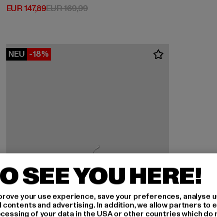
Derzeitiger Preis: EUR 147,89
Aktionspreis: EUR 169,99
EUR 147,89
EUR 169,99
NEU
-18%
O SEE YOU HERE!
rove your use experience, save your preferences, analyse u
ontents and advertising. In addition, we allow partners to e
ocessing of your data in the USA or other countries which do 