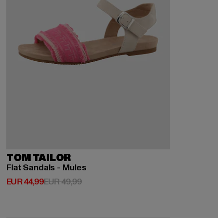
TOM TAILOR
Flat Sandals - Mules
Derzeitiger Preis: EUR 44,99
Aktionspreis: EUR 49,99
EUR 44,99
EUR 49,99