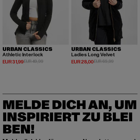
URBAN CLASSICS
URBAN CLASSICS
Athletic Interlock
Ladies Long Velvet
Derzeitiger Preis: EUR 31,99
Aktionspreis: EUR 49,99
Derzeitiger Preis: EUR 28,00
Aktionspreis:
EUR 31,99
EUR 49,99
EUR 28,00
EUR 69,99
MELDE DICH AN, UM
INSPIRIERT ZU BLEI
BEN!