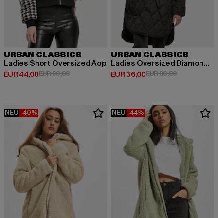
URBAN CLASSICS
URBAN CLASSICS
Ladies Short Oversized Aop
Ladies Oversized Diamond Quilted
Derzeitiger Preis: EUR 44,00
Aktionspreis: EUR 99,99
Derzeitiger Preis: EUR 36,00
Aktionspreis:
EUR 44,00
EUR 99,99
EUR 36,00
EUR 89,99
NEU
-40%
NEU
-44%