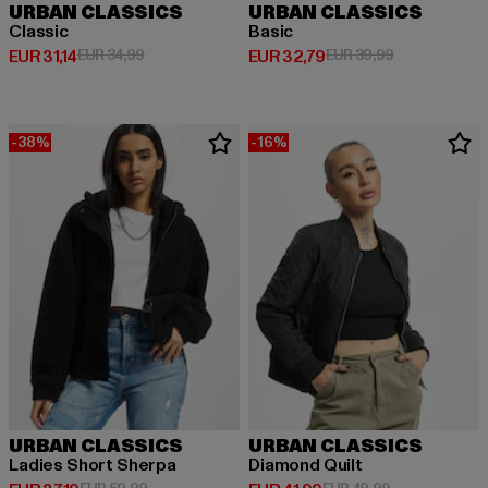
URBAN CLASSICS
URBAN CLASSICS
Classic
Basic
Derzeitiger Preis: EUR 31,14
Aktionspreis: EUR 34,99
Derzeitiger Preis: EUR 32,79
Aktionspreis:
EUR 31,14
EUR 34,99
EUR 32,79
EUR 39,99
-38%
-16%
URBAN CLASSICS
URBAN CLASSICS
Ladies Short Sherpa
Diamond Quilt
Aktionspreis: EUR 59,99
Aktionspreis: 