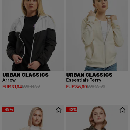
URBAN CLASSICS
URBAN CLASSICS
Arrow
Essentials Terry
Derzeitiger Preis: EUR 31,94
Aktionspreis: EUR 44,99
Derzeitiger Preis: EUR 35,99
Aktionspreis:
EUR 31,94
EUR 44,99
EUR 35,99
EUR 59,99
-49%
-42%