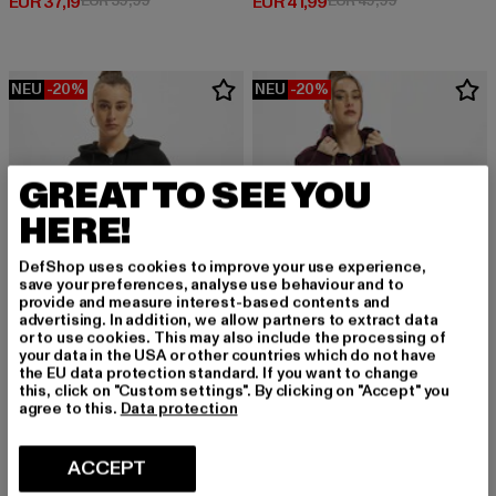
Derzeitiger Preis: EUR 37,19
Derzeitiger Preis: EUR 41,99
EUR 37,19
EUR 59,99
EUR 41,99
EUR 49,99
NEU
-20%
NEU
-20%
GREAT TO SEE YOU
HERE!
DefShop uses cookies to improve your use experience,
save your preferences, analyse use behaviour and to
provide and measure interest-based contents and
advertising. In addition, we allow partners to extract data
or to use cookies. This may also include the processing of
your data in the USA or other countries which do not have
the EU data protection standard. If you want to change
this, click on "Custom settings". By clicking on "Accept" you
URBAN CLASSICS
URBAN CLASSICS
agree to this.
Data protection
Sweat
Ladies Sweat Parka
Derzeitiger Preis: EUR 39,99
Aktionspreis: EUR 49,99
Derzeitiger Preis: EUR 39,99
Aktionspreis:
EUR 39,99
EUR 49,99
EUR 39,99
EUR 49,99
ACCEPT