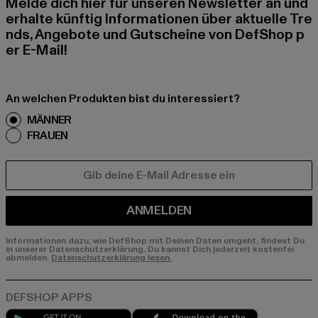
Melde dich hier für unseren Newsletter an und
erhalte künftig Informationen über aktuelle Tre
nds, Angebote und Gutscheine von DefShop p
er E-Mail!
An welchen Produkten bist du interessiert?
MÄNNER
FRAUEN
E-MAIL
ANMELDEN
Informationen dazu, wie DefShop mit Deinen Daten umgeht, findest Du
in unserer Datenschutzerklärung. Du kannst Dich jederzeit kostenfei
abmelden.
Datenschutzerklärung lesen.
Play market
App store