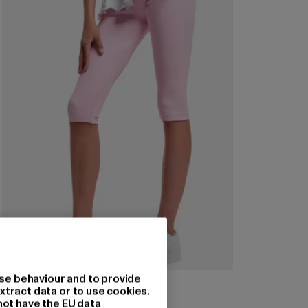
se behaviour and to provide
URBAN CLASSICS
xtract data or to use cookies.
Girls High Waist Cycle Shorts
not have the EU data