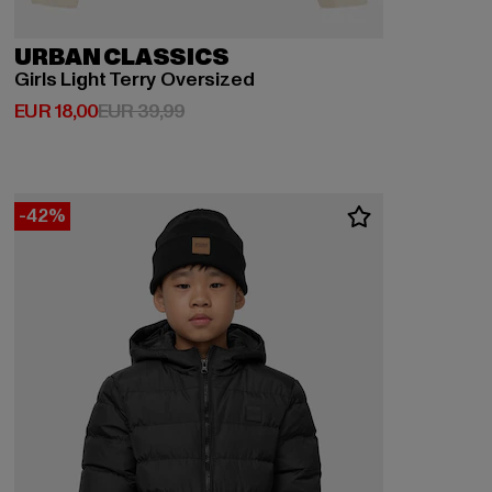
URBAN CLASSICS
Girls Light Terry Oversized
Derzeitiger Preis: EUR 18,00
Aktionspreis: EUR 39,99
EUR 18,00
EUR 39,99
-42%