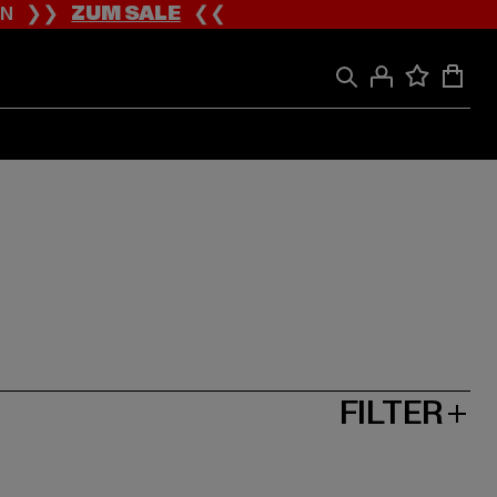
ION ❯❯
ZUM SALE
❮❮
FILTER