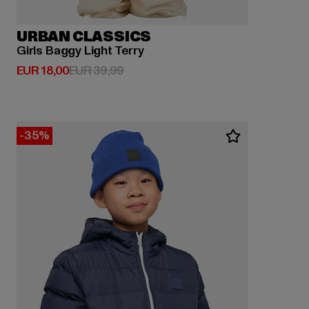
URBAN CLASSICS
Girls Baggy Light Terry
Derzeitiger Preis: EUR 18,00
Aktionspreis: EUR 39,99
EUR 18,00
EUR 39,99
-35%