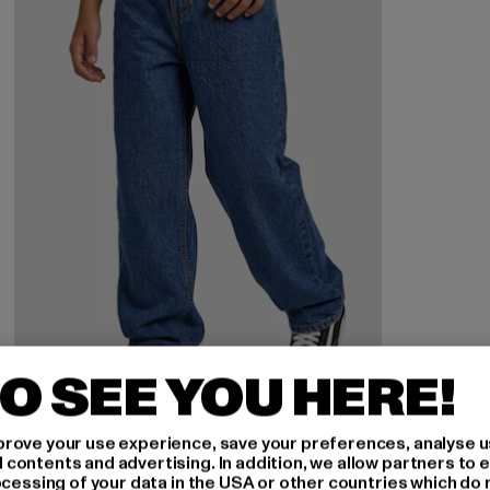
O SEE YOU HERE!
rove your use experience, save your preferences, analyse u
URBAN CLASSICS
ontents and advertising. In addition, we allow partners to e
Boys 90's
ocessing of your data in the USA or other countries which do 