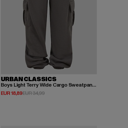
URBAN CLASSICS
Boys Light Terry Wide Cargo Sweatpants
Derzeitiger Preis: EUR 18,89
Aktionspreis: EUR 34,99
EUR 18,89
EUR 34,99