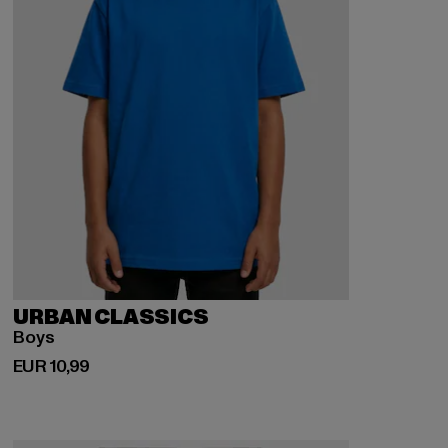
URBAN CLASSICS
Boys
Derzeitiger Preis: EUR 10,99
EUR 10,99