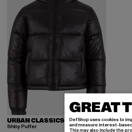
GREAT T
DefShop uses cookies to imp
URBAN CLASSICS
and measure interest-based c
Shiny Puffer
This may also include the pr