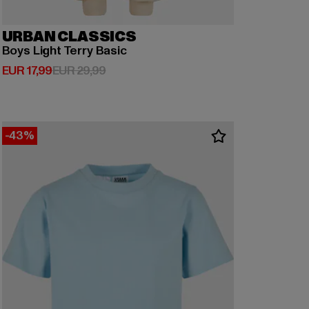
URBAN CLASSICS
Boys Light Terry Basic
Derzeitiger Preis: EUR 17,99
Aktionspreis: EUR 29,99
EUR 17,99
EUR 29,99
-43%