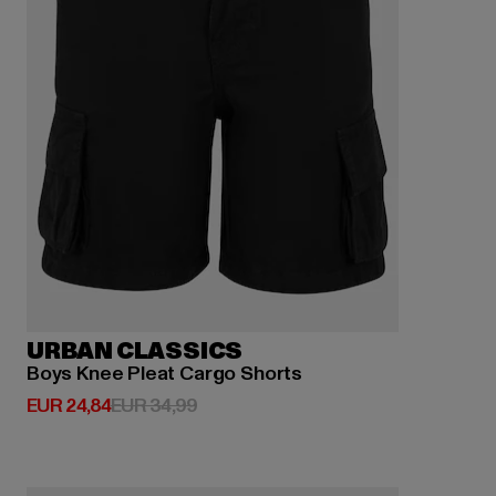
URBAN CLASSICS
Boys Knee Pleat Cargo Shorts
Derzeitiger Preis: EUR 24,84
Aktionspreis: EUR 34,99
EUR 24,84
EUR 34,99