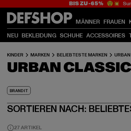
BIS ZU -65%
😲💥 Sum
MÄNNER
FRAUEN
NEU
BEKLEIDUNG
SCHUHE
ACCESSOIRES
KINDER
MARKEN
BELIEBTESTE MARKEN
URBAN
URBAN CLASSIC
BRANDIT
SORTIEREN NACH:
BELIEBTE
27 ARTIKEL