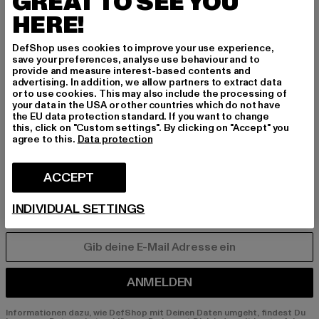
GREAT TO SEE YOU
INSPIRIERT ZU BLEI
HERE!
BEN!
DefShop uses cookies to improve your use experience,
save your preferences, analyse use behaviour and to
provide and measure interest-based contents and
Melde dich hier für unseren Newsletter an und
advertising. In addition, we allow partners to extract data
erhalte künftig Informationen über aktuelle Tre
or to use cookies. This may also include the processing of
nds, Angebote und Gutscheine von DefShop p
your data in the USA or other countries which do not have
the EU data protection standard. If you want to change
er E-Mail!
this, click on "Custom settings". By clicking on "Accept" you
agree to this.
Data protection
An welchen Produkten bist du interessiert?
ACCEPT
MÄNNER
FRAUEN
INDIVIDUAL SETTINGS
E-MAIL
ANMELDEN
Informationen dazu, wie DefShop mit Deinen Daten umgeht, findest Du