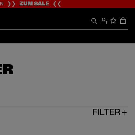
ION ❯❯
ZUM SALE
❮❮
ER
FILTER