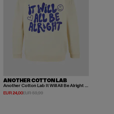
ANOTHER COTTON LAB
Another Cotton Lab It Will All Be Alright Kids Hoodie
Derzeitiger Preis: EUR 24,00
Aktionspreis: EUR 59,99
EUR 24,00
EUR 59,99