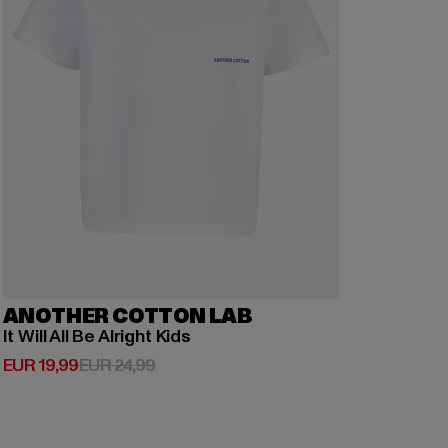
ANOTHER COTTON LAB
It Will All Be Alright Kids
Derzeitiger Preis: EUR 19,99
Aktionspreis: EUR 24,99
EUR 19,99
EUR 24,99