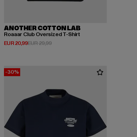
ANOTHER COTTON LAB
Roaaar Club Oversized T-Shirt
Derzeitiger Preis: EUR 20,99
Aktionspreis: EUR 29,99
EUR 20,99
EUR 29,99
-30%