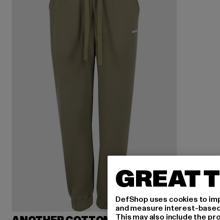
GREAT T
DefShop uses cookies to imp
and measure interest-based c
This may also include the pr