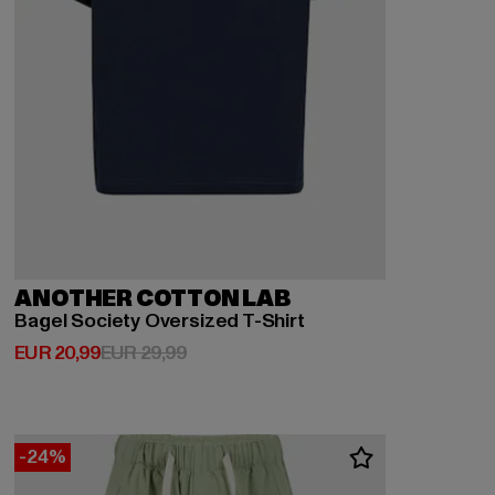
ANOTHER COTTON LAB
Bagel Society Oversized T-Shirt
Derzeitiger Preis: EUR 20,99
Aktionspreis: EUR 29,99
EUR 20,99
EUR 29,99
-24%