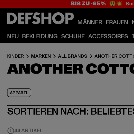
BIS ZU -65%
😲💥 Sum
MÄNNER
FRAUEN
NEU
BEKLEIDUNG
SCHUHE
ACCESSOIRES
KINDER
MARKEN
ALL BRANDS
ANOTHER COTT
ANOTHER COTTO
APPAREL
SORTIEREN NACH:
BELIEBTE
44 ARTIKEL