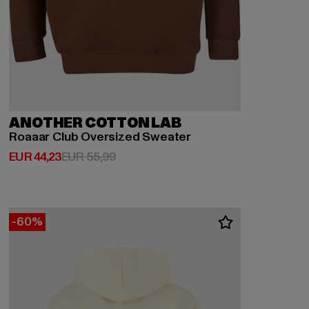
ANOTHER COTTON LAB
Roaaar Club Oversized Sweater
Derzeitiger Preis: EUR 44,23
Aktionspreis: EUR 55,99
EUR 44,23
EUR 55,99
-60%