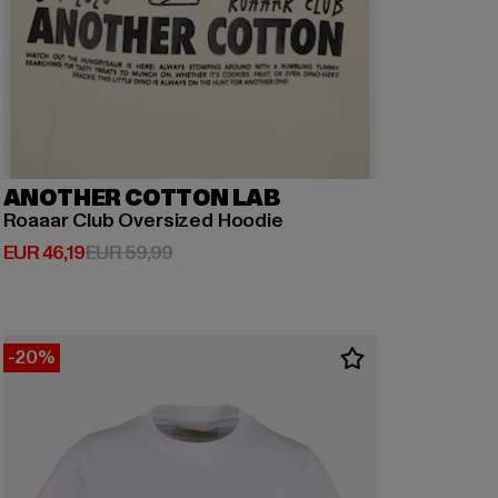
ANOTHER COTTON LAB
Roaaar Club Oversized Hoodie
Derzeitiger Preis: EUR 46,19
Aktionspreis: EUR 59,99
EUR 46,19
EUR 59,99
-20%