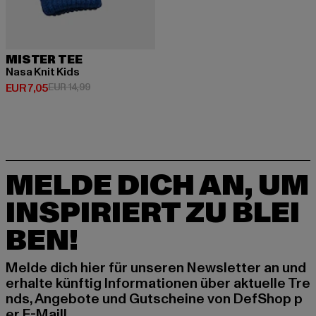
MISTER TEE
Nasa Knit Kids
Derzeitiger Preis: EUR 7,05
Aktionspreis: EUR 14,99
EUR 7,05
EUR 14,99
MELDE DICH AN, UM
INSPIRIERT ZU BLEI
BEN!
Melde dich hier für unseren Newsletter an und
erhalte künftig Informationen über aktuelle Tre
nds, Angebote und Gutscheine von DefShop p
er E-Mail!