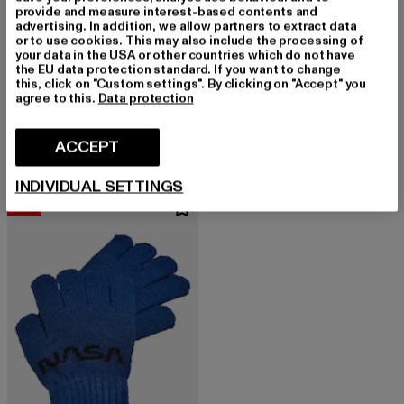
provide and measure interest-based contents and
advertising. In addition, we allow partners to extract data
or to use cookies. This may also include the processing of
your data in the USA or other countries which do not have
the EU data protection standard. If you want to change
this, click on "Custom settings". By clicking on "Accept" you
MISTER TEE
agree to this.
Data protection
MISTER TEE
Stay Weird
Kids LA Scored
Derzeitiger Preis: EUR 16,80
Aktionspreis: 
EUR 16,80
EUR 39,99
Derzeitiger Preis: EUR 9,00
Aktionspreis: EUR 19,99
EUR 9,00
EUR 19,99
ACCEPT
INDIVIDUAL SETTINGS
-53%