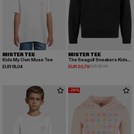
MISTER TEE
MISTER TEE
Kids My Own Muse Tee
The Seagull Sneakers Kids Fluffy Hoody
Derzeitiger Preis: EUR 18,04
Derzeitiger Preis: EUR 30,79
Aktionspreis:
EUR 18,04
EUR 30,79
EUR 39,99
-28%