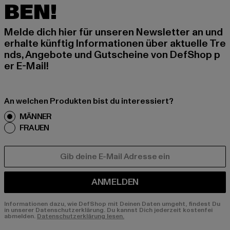
BEN!
Melde dich hier für unseren Newsletter an und
erhalte künftig Informationen über aktuelle Tre
nds, Angebote und Gutscheine von DefShop p
er E-Mail!
An welchen Produkten bist du interessiert?
MÄNNER
FRAUEN
E-MAIL
ANMELDEN
Informationen dazu, wie DefShop mit Deinen Daten umgeht, findest Du
in unserer Datenschutzerklärung. Du kannst Dich jederzeit kostenfei
abmelden.
Datenschutzerklärung lesen.