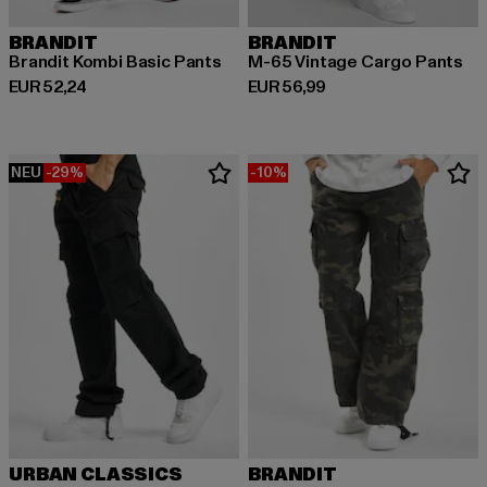
BRANDIT
BRANDIT
Brandit Kombi Basic Pants
M-65 Vintage Cargo Pants
Derzeitiger Preis: EUR 52,24
Derzeitiger Preis: EUR 56,99
EUR 52,24
EUR 56,99
NEU
-29%
-10%
URBAN CLASSICS
BRANDIT