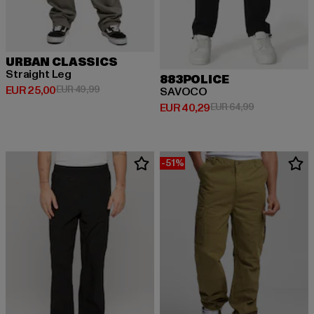
URBAN CLASSICS
Straight Leg
883POLICE
Derzeitiger Preis: EUR 25,00
Aktionspreis: EUR 49,99
EUR 25,00
EUR 49,99
SAVOCO
Derzeitiger Preis: EUR 40,29
Aktionspreis:
EUR 40,29
EUR 64,99
-51%