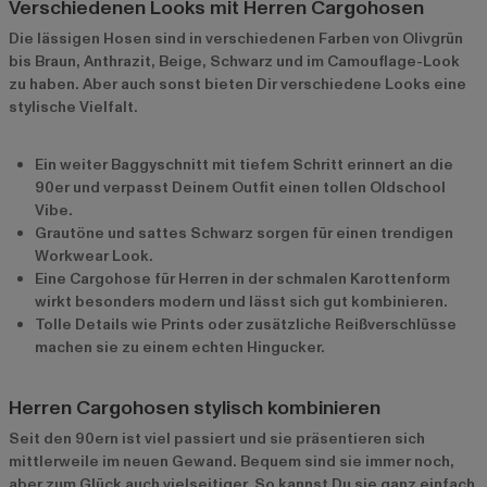
Verschiedenen Looks mit Herren Cargohosen
Die lässigen Hosen sind in verschiedenen Farben von Olivgrün
bis Braun, Anthrazit, Beige, Schwarz und im Camouflage-Look
zu haben. Aber auch sonst bieten Dir verschiedene Looks eine
stylische Vielfalt.
Ein weiter Baggyschnitt mit tiefem Schritt erinnert an die
90er und verpasst Deinem Outfit einen tollen Oldschool
Vibe.
Grautöne und sattes Schwarz sorgen für einen trendigen
Workwear Look.
Eine Cargohose für Herren in der schmalen Karottenform
wirkt besonders modern und lässt sich gut kombinieren.
Tolle Details wie Prints oder zusätzliche Reißverschlüsse
machen sie zu einem echten Hingucker.
Herren Cargohosen stylisch kombinieren
Seit den 90ern ist viel passiert und sie präsentieren sich
mittlerweile im neuen Gewand. Bequem sind sie immer noch,
aber zum Glück auch vielseitiger. So kannst Du sie ganz einfach