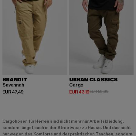
BRANDIT
URBAN CLASSICS
Savannah
Cargo
Derzeitiger Preis: EUR 47,49
Derzeitiger Preis: EUR 43,19
Aktionspreis: 
EUR 47,49
EUR 43,19
EUR 59,99
Cargohosen für Herren sind nicht mehr nur Arbeitskleidung,
sondern längst auch in der Streetwear zu Hause. Und das nicht
nur wegen des Komforts und der praktischen Taschen, sondern