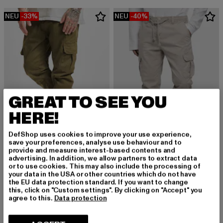
NEU
-33%
NEU
-40%
GREAT TO SEE YOU
HERE!
DefShop uses cookies to improve your use experience,
save your preferences, analyse use behaviour and to
provide and measure interest-based contents and
URBAN CLASSICS
advertising. In addition, we allow partners to extract data
Cargo Jogging
or to use cookies. This may also include the processing of
URBAN CLASSICS
Derzeitiger Preis: EUR 40,19
Aktionspreis: EUR 59,99
your data in the USA or other countries which do not have
EUR 40,19
EUR 59,99
Cargo Jogging
the EU data protection standard. If you want to change
Derzeitiger Preis: EUR 35,99
Aktionspreis:
EUR 35,99
EUR 59,99
this, click on "Custom settings". By clicking on "Accept" you
agree to this.
Data protection