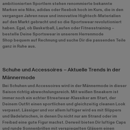
ambitionierten Sportlern stehen renommierte bekannte
Marken wie Nike, adidas oder Reebok hoch im Kurs, die in den
vergangen Jahren neue und innovative Hightech-Materialien
auf den Markt gebracht und so die Sportswear revolutioniert
haben. Egal, ob Basketball, Laufen oder Fitnesstraining –
bestelle Deine Sportswear in unserem Herrenmode
Shop bequem auf Rechnung und suche Dir die passenden Teile
ganz in Ruhe aus.
Schuhe und Accessoires – Aktuelle Trends in der
Männermode
Bei Schuhen und Accessoires wird in der Männermode in dieser
Saison richtig abwechslungsreich. Mit weißen Sneakern ist
immer noch ein echter Streetwear-Klassiker am Start, der
Deinem Outfit einen sportlichen und gleichzeitig cleanen Look
verpasst. Lässiger und vor allem luftiger wird es mit Slippers
und Badelatschen, in denen Du nicht nur am Strand oder im
Freibad eine gute Figur machst. Derweil bieten Dir luftige Caps
und runde Sonnenbrillen mit verspiegelten Gläsern einen