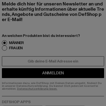
Melde dich hier für unseren Newsletter an und
erhalte künftig Informationen über aktuelle Tre
nds, Angebote und Gutscheine von DefShop p
er E-Mail!
An welchen Produkten bist du interessiert?
MÄNNER
FRAUEN
E-MAIL
ANMELDEN
Informationen dazu, wie DefShop mit Deinen Daten umgeht, findest Du
in unserer Datenschutzerklärung. Du kannst Dich jederzeit kostenfei
abmelden.
Datenschutzerklärung lesen.