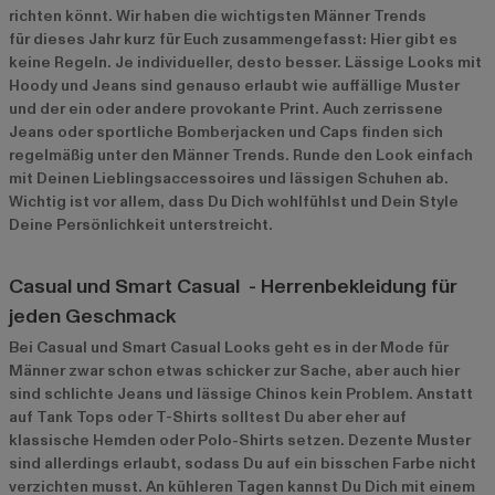
richten könnt. Wir haben die wichtigsten Männer Trends
für dieses Jahr kurz für Euch zusammengefasst: Hier gibt es
keine Regeln. Je individueller, desto besser. Lässige Looks mit
Hoody und Jeans sind genauso erlaubt wie auffällige Muster
und der ein oder andere provokante Print. Auch zerrissene
Jeans oder sportliche Bomberjacken und Caps finden sich
regelmäßig unter den Männer Trends. Runde den Look einfach
mit Deinen Lieblingsaccessoires und lässigen Schuhen ab.
Wichtig ist vor allem, dass Du Dich wohlfühlst und Dein Style
Deine Persönlichkeit unterstreicht.
Casual und Smart Casual - Herrenbekleidung für
jeden Geschmack
Bei Casual und Smart Casual Looks geht es in der Mode für
Männer zwar schon etwas schicker zur Sache, aber auch hier
sind schlichte Jeans und lässige Chinos kein Problem. Anstatt
auf Tank Tops oder T-Shirts solltest Du aber eher auf
klassische Hemden oder Polo-Shirts setzen. Dezente Muster
sind allerdings erlaubt, sodass Du auf ein bisschen Farbe nicht
verzichten musst. An kühleren Tagen kannst Du Dich mit einem