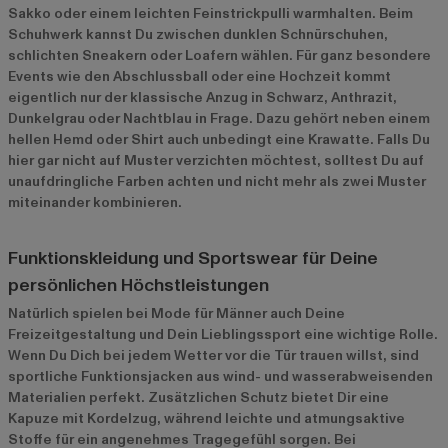
Sakko oder einem leichten Feinstrickpulli warmhalten. Beim
Schuhwerk kannst Du zwischen dunklen Schnürschuhen,
schlichten Sneakern oder Loafern wählen. Für ganz besondere
Events wie den Abschlussball oder eine Hochzeit kommt
eigentlich nur der klassische Anzug in Schwarz, Anthrazit,
Dunkelgrau oder Nachtblau in Frage. Dazu gehört neben einem
hellen Hemd oder Shirt auch unbedingt eine Krawatte. Falls Du
hier gar nicht auf Muster verzichten möchtest, solltest Du auf
unaufdringliche Farben achten und nicht mehr als zwei Muster
miteinander kombinieren.
Funktionskleidung und Sportswear für Deine
persönlichen Höchstleistungen
Natürlich spielen bei Mode für Männer auch Deine
Freizeitgestaltung und Dein Lieblingssport eine wichtige Rolle.
Wenn Du Dich bei jedem Wetter vor die Tür trauen willst, sind
sportliche Funktionsjacken aus wind- und wasserabweisenden
Materialien perfekt. Zusätzlichen Schutz bietet Dir eine
Kapuze mit Kordelzug, während leichte und atmungsaktive
Stoffe für ein angenehmes Tragegefühl sorgen. Bei