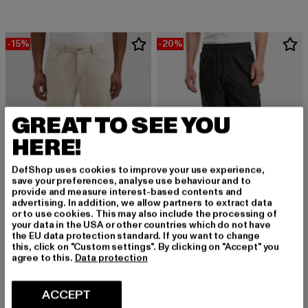
-15%
-20%
GREAT TO SEE YOU
HERE!
DefShop uses cookies to improve your use experience,
save your preferences, analyse use behaviour and to
provide and measure interest-based contents and
advertising. In addition, we allow partners to extract data
or to use cookies. This may also include the processing of
your data in the USA or other countries which do not have
URBAN CLASSICS
the EU data protection standard. If you want to change
Loose Fit Pants With
this, click on "Custom settings". By clicking on "Accept" you
DSTREZZED
agree to this.
Data protection
Derzeitiger Preis: EUR 43,99
Aktionspreis:
EUR 43,99
EUR 54,99
Marlon
Derzeitiger Preis: EUR 101,99
Aktionspreis: EUR 119,99
EUR 101,99
EUR 119,99
ACCEPT