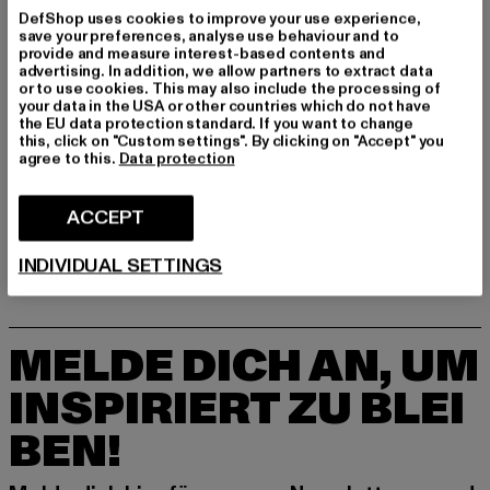
DefShop uses cookies to improve your use experience,
save your preferences, analyse use behaviour and to
provide and measure interest-based contents and
advertising. In addition, we allow partners to extract data
or to use cookies. This may also include the processing of
your data in the USA or other countries which do not have
the EU data protection standard. If you want to change
this, click on "Custom settings". By clicking on "Accept" you
agree to this.
Data protection
URBAN CLASSICS
URBAN CLASSICS
Zodiac
Big Plate
Derzeitiger Preis: EUR 12,05
Aktionspreis: EUR 17,99
Derzeitiger Preis: EUR 14,93
Aktionspreis: E
ACCEPT
EUR 12,05
EUR 17,99
EUR 14,93
EUR 17,99
INDIVIDUAL SETTINGS
MELDE DICH AN, UM
INSPIRIERT ZU BLEI
BEN!