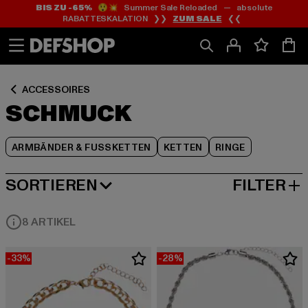
BIS ZU -65%
😲💥 Summer Sale Reloaded — absolute
Zum
Zum
Zum
RABATTESKALATION ❯❯
ZUM SALE
❮❮
Inhalt
Fußzeile
Produktraster
springen
springen
springen
ACCESSOIRES
SCHMUCK
ARMBÄNDER & FUSSKETTEN
KETTEN
RINGE
SORTIEREN
FILTER
BELIEBTESTE
8 ARTIKEL
-33%
-28%