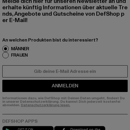
Melde dich hier für unseren Newsletter an und
erhalte künftig Informationen über aktuelle Tre
nds, Angebote und Gutscheine von DefShop p
er E-Mail!
An welchen Produkten bist du interessiert?
MÄNNER
FRAUEN
E-MAIL
ANMELDEN
Informationen dazu, wie DefShop mit Deinen Daten umgeht, findest Du
in unserer Datenschutzerklärung. Du kannst Dich jederzeit kostenfei
abmelden.
Datenschutzerklärung lesen.
Play market
App store