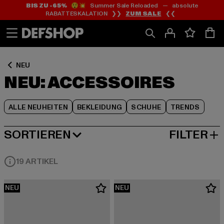
BIS ZU -65%
😲💥 Summer Sale Reloaded — absolute
Zum
Zum
Zum
RABATTESKALATION ❯❯
ZUM SALE
❮❮
Inhalt
Fußzeile
Produktraster
springen
springen
springen
NEU
NEU: ACCESSOIRES
ALLE NEUHEITEN
BEKLEIDUNG
SCHUHE
TRENDS
SORTIEREN
FILTER
NEUESTE
19 ARTIKEL
NEU
NEU