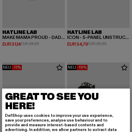
HATLINE LAB
HATLINE LAB
MAKE MAMA PROUD - DAD CAP
ICON - 5-PANEL UNSTRUCTURED SNAPBACK
Derzeitiger Preis: EUR 31,14
Aktionspreis: EUR 34,99
Derzeitiger Preis: EUR 34,79
Aktionspreis:
EUR 31,14
EUR 34,99
EUR 34,79
EUR 39,99
NEU
-11%
NEU
-19%
GREAT TO SEE YOU
HERE!
DefShop uses cookies to improve your use experience,
save your preferences, analyse use behaviour and to
provide and measure interest-based contents and
advertising. In addition, we allow partners to extract data