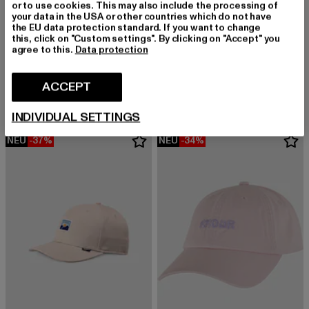
or to use cookies. This may also include the processing of
your data in the USA or other countries which do not have
the EU data protection standard. If you want to change
this, click on "Custom settings". By clicking on "Accept" you
agree to this.
Data protection
HATLINE LAB
REPLAY
BORING - DAD CAP
Tasche FP
Derzeitiger Preis: EUR 31,14
Aktionspreis: EUR 34,99
Derzeitiger Preis: EUR 80,18
Aktionspreis: 
ACCEPT
EUR 31,14
EUR 34,99
EUR 80,18
EUR 98,99
INDIVIDUAL SETTINGS
NEU
-37%
NEU
-34%