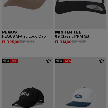
PEQUS
MISTER TEE
PEQUS Mythic Logo Cap
89 Classic PRM GS
Derzeitiger Preis: EUR 25,99
Aktionspreis: EUR 49,99
Derzeitiger Preis: EUR 14,99
Aktionspreis: 
EUR 25,99
EUR 49,99
EUR 14,99
EUR 19,99
NEU
-11%
NEU
-13%