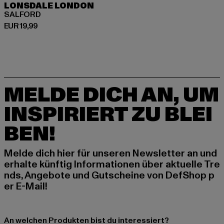
LONSDALE LONDON
SALFORD
Derzeitiger Preis: EUR 19,99
EUR 19,99
MELDE DICH AN, UM
INSPIRIERT ZU BLEI
BEN!
Melde dich hier für unseren Newsletter an und
erhalte künftig Informationen über aktuelle Tre
nds, Angebote und Gutscheine von DefShop p
er E-Mail!
An welchen Produkten bist du interessiert?