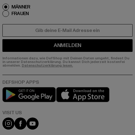
MÄNNER
FRAUEN
E-MAIL
ANMELDEN
Informationen dazu, wie DefShop mit Deinen Daten umgeht, findest Du
in unserer Datenschutzerklärung. Du kannst Dich jederzeit kostenfei
abmelden.
Datenschutzerklärung lesen.
Play market
App store
Visit our Instagram page:
Visit our Facebook page:
Visit our YouTube channel: